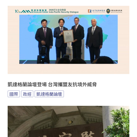
凱達格蘭論壇登場 台灣攜盟友抗境外威脅
國際
政經
凱達格蘭論壇