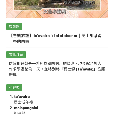
魯凱族
【魯凱族語】ta‘avalra ‘i tatolohae ni｜萬山部落勇
士祭的由來
文化介紹
傳統祖靈祭是一系列為期四個月的祭典，現今配合族人工
作求學濃縮為一天，並特別將「勇士祭(Ta‘avala)」凸顯
辦理。
小辭典
ta‘avalra
勇士成年禮
molapangolai
祖靈祭