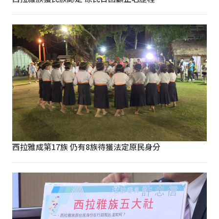
西拉雅成第17族 仍有8族待獲法定原民身分