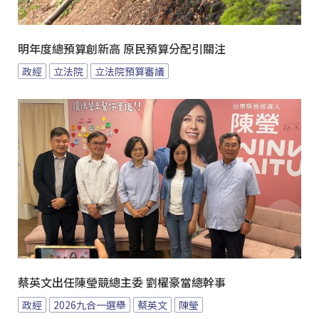
明年度總預算創新高 原民預算分配引關注
政經
立法院
立法院預算審議
蔡英文出任陳瑩競總主委 劉櫂豪當總幹事
政經
2026九合一選舉
蔡英文
陳瑩