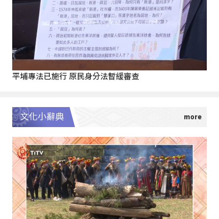
平埔專法已施行 原民身分法暫緩審查
文化小辭典