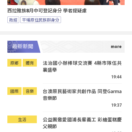
西拉雅族8月中可登記身分 學者提疑慮
政經
平埔原住民族群身分
最新新聞
法治國小辦棒球交流賽 4縣市隊伍共
原鄉
體育
襄盛舉
19:44
台澳原民藝術家共創作品 同登Garma
國際
音樂
音樂節
19:37
公益團邀愛國浦長輩義工 彩繪蛋糕慶
生活
父親節