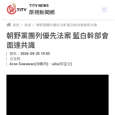
TITV NEWS
原視新聞網
首頁
政經
朝野黨團列優先法案 藍白幹部會面達共識
朝野黨團列優先法案 藍白幹部會
面達共識
發布：2024-09-25 19:03
立法院
Aras Sawawan(陳鵬飛)
、
uliu(郭亞文)