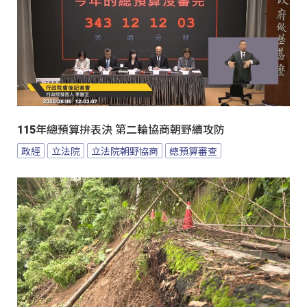
115年總預算拚表決 第二輪協商朝野續攻防
政經
立法院
立法院朝野協商
總預算審查