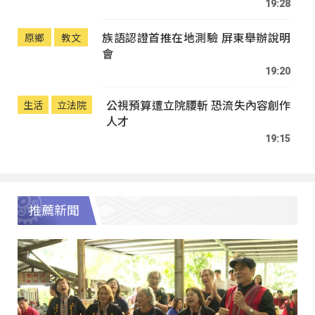
19:28
族語認證首推在地測驗 屏東舉辦說明
原鄉
教文
會
19:20
公視預算遭立院腰斬 恐流失內容創作
生活
立法院
人才
19:15
推薦新聞