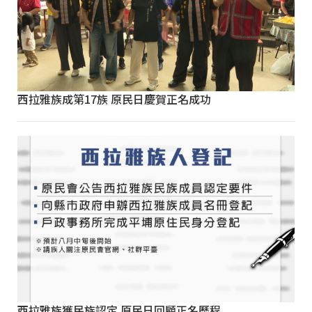
西拉雅族成第17族 原民日慶賀正名成功
西拉雅族獲民族認定 原民日回顧正名歷程