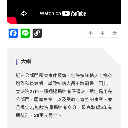
Facebook
Line
A
A
A
大綱
近日公部門霸凌事件頻傳，但許多知情人士擔心
遭到秋後算帳，導致知情人員不敢發聲。因此，
立法院27日三讀通過揭弊者保護法，規定是用在
公部門、國營事業，以及受政府管控的事業，並
且規定若無故洩漏揭弊者身分，最高將處5年有
期徒刑、30萬元罰金。