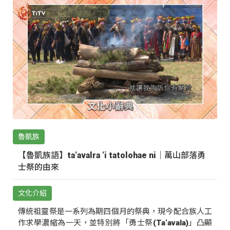
魯凱族
【魯凱族語】ta‘avalra ‘i tatolohae ni｜萬山部落勇
士祭的由來
文化介紹
傳統祖靈祭是一系列為期四個月的祭典，現今配合族人工
作求學濃縮為一天，並特別將「勇士祭(Ta‘avala)」凸顯