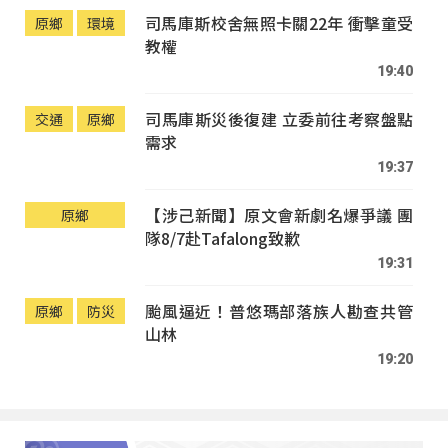
司馬庫斯校舍無照卡關22年 衝擊童受
原鄉
環境
教權
19:40
司馬庫斯災後復建 立委前往考察盤點
交通
原鄉
需求
19:37
【涉己新聞】原文會新劇名爆爭議 團
原鄉
隊8/7赴Tafalong致歉
19:31
颱風逼近！普悠瑪部落族人勘查共管
原鄉
防災
山林
19:20