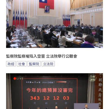
監察院監察權陷入空窗 立法院舉行公聽會
政經
社會
監察院
立法院