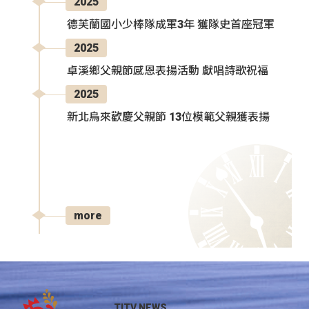
2025
德芙蘭國小少棒隊成軍3年 獲隊史首座冠軍
2025
卓溪鄉父親節感恩表揚活動 獻唱詩歌祝福
2025
新北烏來歡慶父親節 13位模範父親獲表揚
more
TITV NEWS