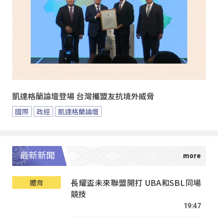
凱達格蘭論壇登場 台灣攜盟友抗境外威脅
國際
政經
凱達格蘭論壇
最新新聞
長耀盃未來聯盟開打 UBA和SBL同場
體育
競技
19:47