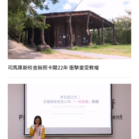
司馬庫斯校舍無照卡關22年 衝擊童受教權