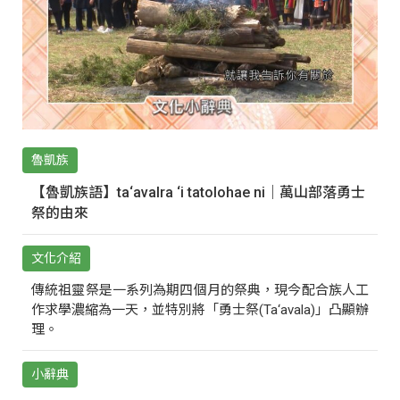
魯凱族
【魯凱族語】ta‘avalra ‘i tatolohae ni｜萬山部落勇士
祭的由來
文化介紹
傳統祖靈祭是一系列為期四個月的祭典，現今配合族人工
作求學濃縮為一天，並特別將「勇士祭(Ta‘avala)」凸顯辦
理。
小辭典