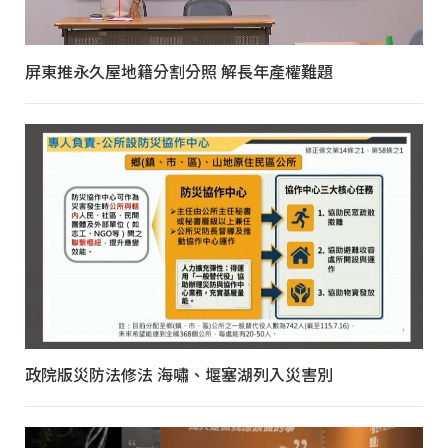
屏東推永久屋地籍分割分照 解長年產權難題
政院版災防法修法 海嘯、堰塞湖列入災害別