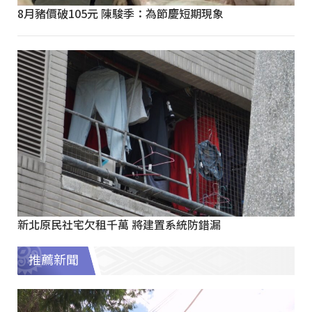
8月豬價破105元 陳駿季：為節慶短期現象
新北原民社宅欠租千萬 將建置系統防錯漏
推薦新聞