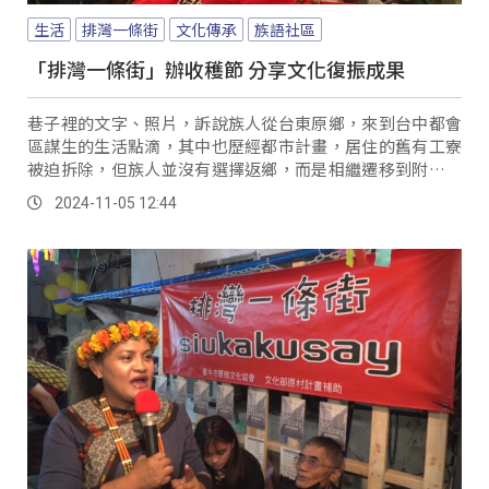
生活
排灣一條街
文化傳承
族語社區
「排灣一條街」辦收穫節 分享文化復振成果
巷子裡的文字、照片，訴說族人從台東原鄉，來到台中都會
區謀生的生活點滴，其中也歷經都市計畫，居住的舊有工寮
被迫拆除，但族人並沒有選擇返鄉，而是相繼遷移到附近一
處，一代接著一代繼續一起生活，也形成了族人稱呼的「排
2024-11-05 12:44
灣一條街」。