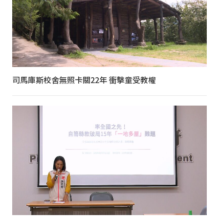
司馬庫斯校舍無照卡關22年 衝擊童受教權