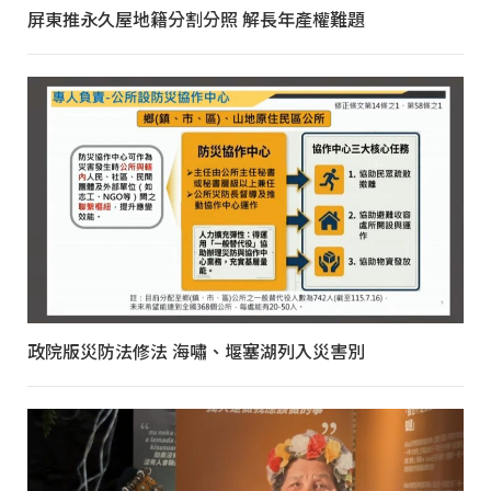
屏東推永久屋地籍分割分照 解長年產權難題
政院版災防法修法 海嘯、堰塞湖列入災害別