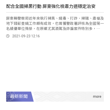
配合全國掃黑行動 屏東強化檢肅力道穩定治安
屏東縣警察局近年來執行掃黑、緝毒、打詐、掃賭、肅槍及
地下錢莊查緝工作頗有成效，也曾獲警政署評核為全國第一
名績優單位殊榮，在原鄉尤其酒駕及詐諞案件特別多，民眾
期待在警方嚴厲下掃蕩下，類似問題能有所改善。
2021-09-23 12:16
最新新聞