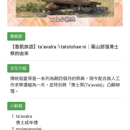
魯凱族
【魯凱族語】ta‘avalra ‘i tatolohae ni｜萬山部落勇士
祭的由來
文化介紹
傳統祖靈祭是一系列為期四個月的祭典，現今配合族人工
作求學濃縮為一天，並特別將「勇士祭(Ta‘avala)」凸顯辦
理。
小辭典
ta‘avalra
勇士成年禮
molapangolai