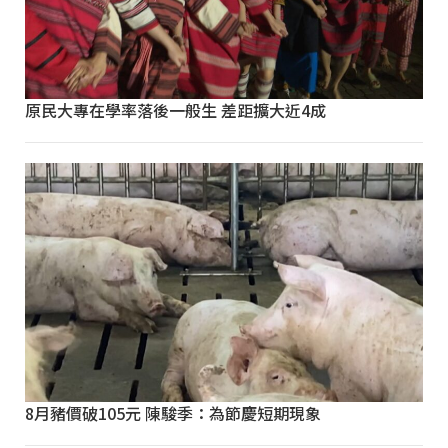
原民大專在學率落後一般生 差距擴大近4成
8月豬價破105元 陳駿季：為節慶短期現象