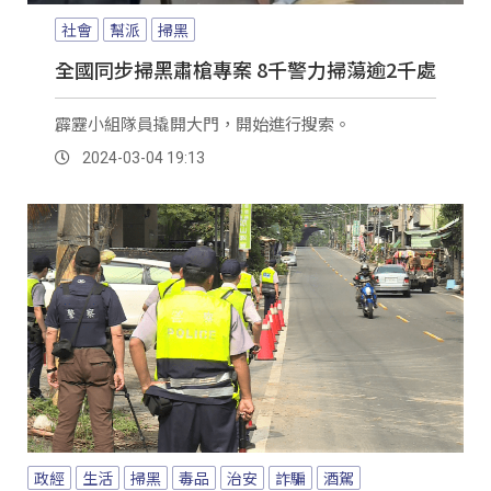
社會
幫派
掃黑
全國同步掃黑肅槍專案 8千警力掃蕩逾2千處
霹靂小組隊員撬開大門，開始進行搜索。
2024-03-04 19:13
政經
生活
掃黑
毒品
治安
詐騙
酒駕