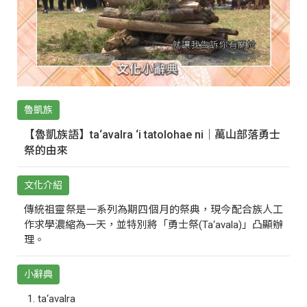
魯凱族
【魯凱族語】ta‘avalra ‘i tatolohae ni｜萬山部落勇士
祭的由來
文化介紹
傳統祖靈祭是一系列為期四個月的祭典，現今配合族人工
作求學濃縮為一天，並特別將「勇士祭(Ta‘avala)」凸顯辦
理。
小辭典
ta‘avalra