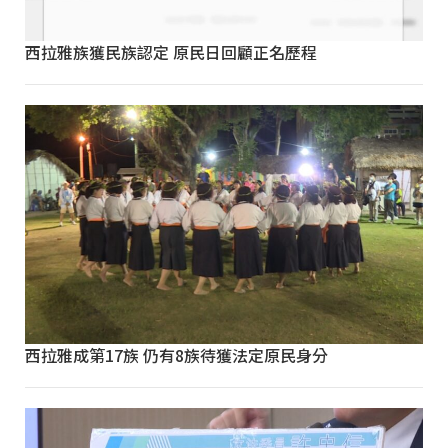
西拉雅族獲民族認定 原民日回顧正名歷程
西拉雅成第17族 仍有8族待獲法定原民身分