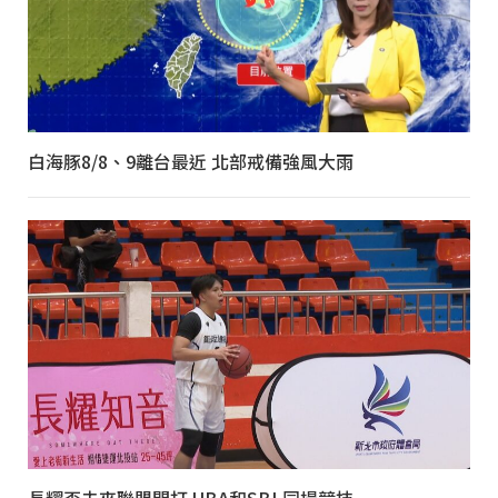
白海豚8/8、9離台最近 北部戒備強風大雨