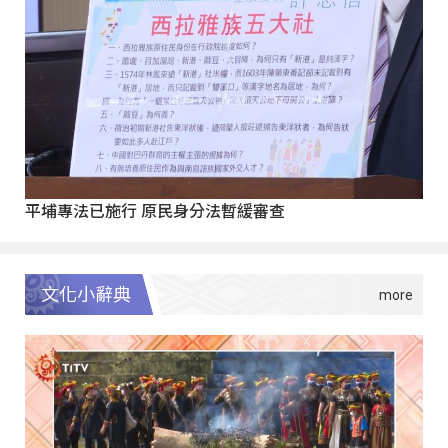
平埔專法已施行 原民身分法暫緩審查
文化小辭典