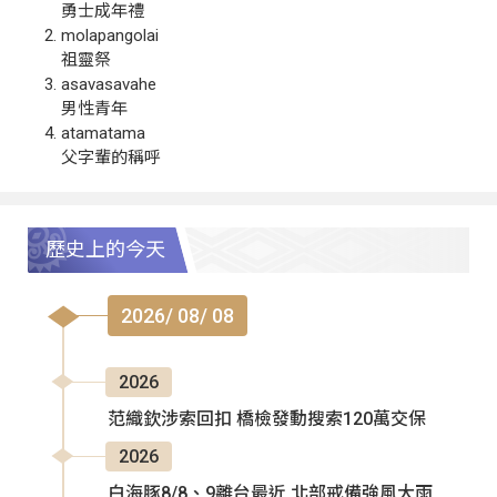
勇士成年禮
molapangolai
祖靈祭
asavasavahe
男性青年
atamatama
父字輩的稱呼
歷史上的今天
2026/ 08/ 08
2026
范織欽涉索回扣 橋檢發動搜索120萬交保
2026
白海豚8/8、9離台最近 北部戒備強風大雨