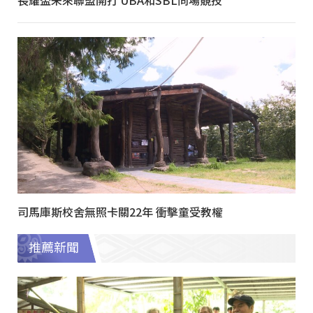
長耀盃未來聯盟開打 UBA和SBL同場競技
司馬庫斯校舍無照卡關22年 衝擊童受教權
推薦新聞