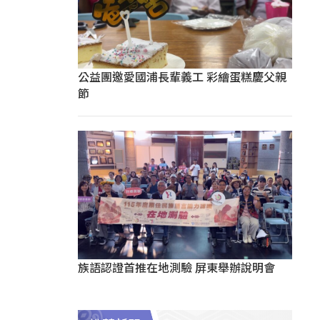
公益團邀愛國浦長輩義工 彩繪蛋糕慶父親
節
族語認證首推在地測驗 屏東舉辦說明會