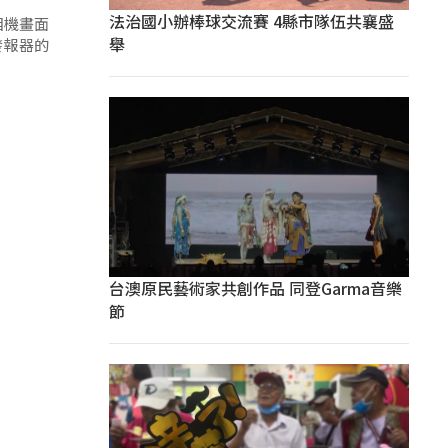
法治國小辦棒球交流賽 4縣市隊伍共襄盛
相機畫面
舉
發報器的
台澳原民藝術家共創作品 同登Garma音樂
節