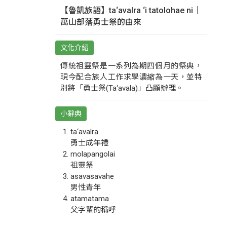
【魯凱族語】ta‘avalra ‘i tatolohae ni｜
萬山部落勇士祭的由來
文化介紹
傳統祖靈祭是一系列為期四個月的祭典，
現今配合族人工作求學濃縮為一天，並特
別將「勇士祭(Ta‘avala)」凸顯辦理。
小辭典
ta‘avalra
勇士成年禮
molapangolai
祖靈祭
asavasavahe
男性青年
atamatama
父字輩的稱呼