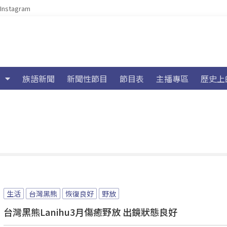
Instagram
族語新聞
新聞性節目
節目表
主播專區
歷史上
生活
台灣黑熊
恢復良好
野放
台灣黑熊Lanihu3月傷癒野放 出鏡狀態良好