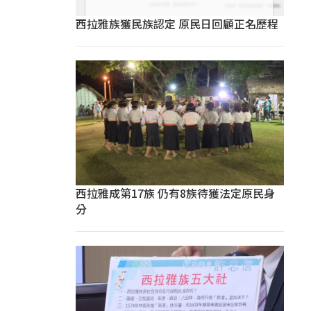
西拉雅族獲民族認定 原民日回顧正名歷程
西拉雅成第17族 仍有8族待獲法定原民身
分