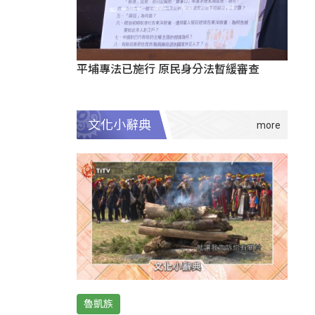
平埔專法已施行 原民身分法暫緩審查
文化小辭典
魯凱族