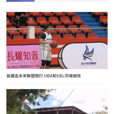
長耀盃未來聯盟開打 UBA和SBL同場競技