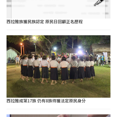
西拉雅族獲民族認定 原民日回顧正名歷程
西拉雅成第17族 仍有8族待獲法定原民身分