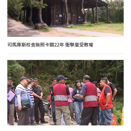
司馬庫斯校舍無照卡關22年 衝擊童受教權