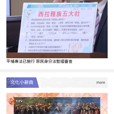
平埔專法已施行 原民身分法暫緩審查
文化小辭典