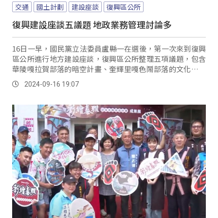
交通
國土計劃
建設座談
復興區公所
復興建設座談五議題 地政業務管理討論多
16日一早，國民黨立法委員盧縣一在選後，第一次來到復興
區公所進行地方建設座談，復興區公所整理五項議題，包含
華陵嘎拉賀部落的暗空計畫、奎輝里嘎色鬧部落的文化意象
工程，還有溪口廣場的美化，和角板山傳統技藝中心環境改
2024-09-16 19:07
善，不過，其中原住民保留地地政業務管理系統的建置，居
民希望進行優化，因應明年將上路的國土計劃。