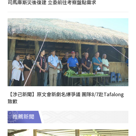
司馬庫斯災後復建 立委前往考察盤點需求
【涉己新聞】原文會新劇名爆爭議 團隊8/7赴Tafalong
致歉
推薦新聞