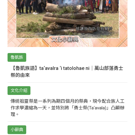
魯凱族
【魯凱族語】ta‘avalra ‘i tatolohae ni｜萬山部落勇士
祭的由來
文化介紹
傳統祖靈祭是一系列為期四個月的祭典，現今配合族人工
作求學濃縮為一天，並特別將「勇士祭(Ta‘avala)」凸顯辦
理。
小辭典