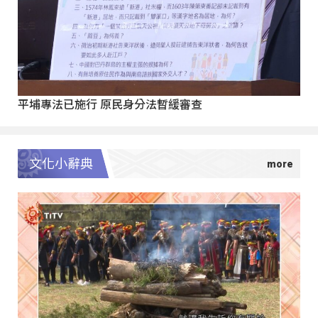
平埔專法已施行 原民身分法暫緩審查
文化小辭典