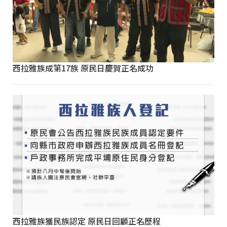
西拉雅族成第17族 原民日慶賀正名成功
西拉雅族獲民族認定 原民日回顧正名歷程