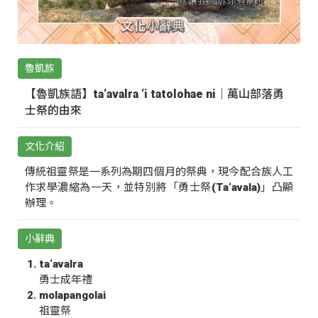
魯凱族
【魯凱族語】ta‘avalra ‘i tatolohae ni｜萬山部落勇
士祭的由來
文化介紹
傳統祖靈祭是一系列為期四個月的祭典，現今配合族人工
作求學濃縮為一天，並特別將「勇士祭(Ta‘avala)」凸顯
辦理。
小辭典
ta‘avalra
勇士成年禮
molapangolai
祖靈祭