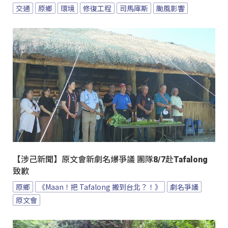
交通
原鄉
環境
修復工程
司馬庫斯
颱風影響
【涉己新聞】原文會新劇名爆爭議 團隊8/7赴Tafalong
致歉
原鄉
《Maan！把 Tafalong 搬到台北？！》
劇名爭議
原文會