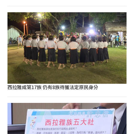
西拉雅成第17族 仍有8族待獲法定原民身分