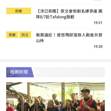
【涉己新聞】原文會新劇名爆爭議 團
原鄉
隊8/7赴Tafalong致歉
19:31
颱風逼近！普悠瑪部落族人勘查共管
原鄉
防災
山林
19:20
推薦新聞