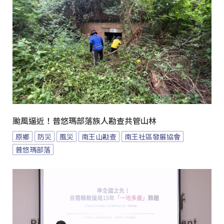
颱風逼近！普悠瑪部落族人勘查共管山林
原鄉
防災
風災
南王山勘查
南王社區發展協會
普悠瑪部落