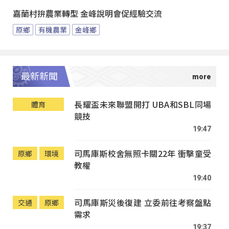
嘉蘭村拚農業轉型 金峰說明會促經驗交流
原鄉
有機農業
金峰鄉
最新新聞
長耀盃未來聯盟開打 UBA和SBL同場
體育
競技
19:47
司馬庫斯校舍無照卡關22年 衝擊童受
原鄉
環境
教權
19:40
司馬庫斯災後復建 立委前往考察盤點
交通
原鄉
需求
19:37