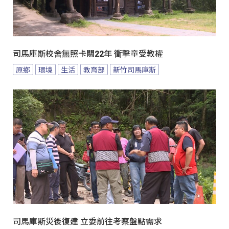
司馬庫斯校舍無照卡關22年 衝擊童受教權
原鄉
環境
生活
教育部
新竹司馬庫斯
司馬庫斯災後復建 立委前往考察盤點需求