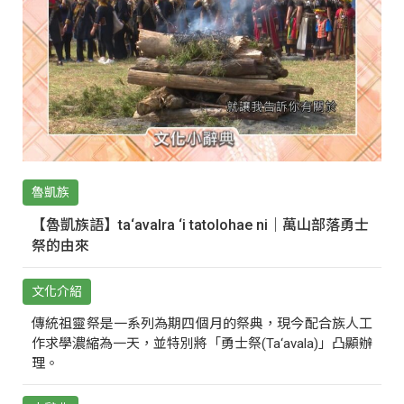
魯凱族
【魯凱族語】ta‘avalra ‘i tatolohae ni｜萬山部落勇士
祭的由來
文化介紹
傳統祖靈祭是一系列為期四個月的祭典，現今配合族人工
作求學濃縮為一天，並特別將「勇士祭(Ta‘avala)」凸顯辦
理。