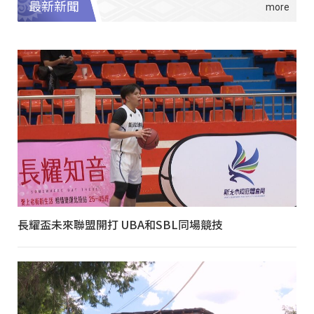
最新新聞
長耀盃未來聯盟開打 UBA和SBL同場競技