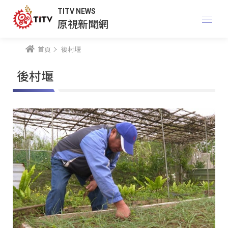
TITV NEWS
原視新聞網
首頁
後村堰
後村堰