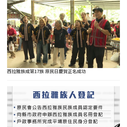
西拉雅族成第17族 原民日慶賀正名成功