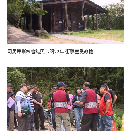
司馬庫斯校舍無照卡關22年 衝擊童受教權