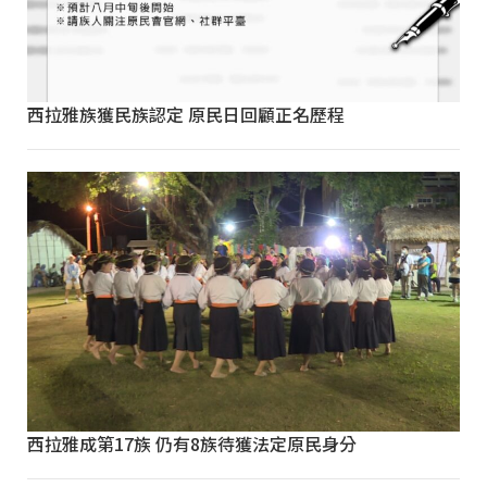
西拉雅族獲民族認定 原民日回顧正名歷程
西拉雅成第17族 仍有8族待獲法定原民身分