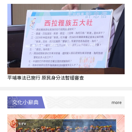
平埔專法已施行 原民身分法暫緩審查
文化小辭典