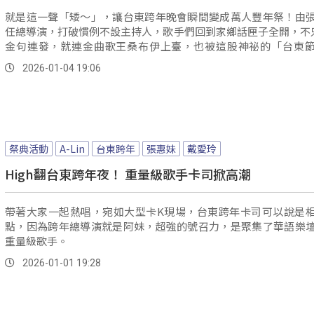
就是這一聲「矮～」，讓台東跨年晚會瞬間變成萬人豐年祭！由
任總導演，打破慣例不設主持人，歌手們回到家鄉話匣子全開，不只 A
金句連發，就連金曲歌王桑布伊上臺，也被這股神祕的「台東
圍。
2026-01-04 19:06
祭典活動
A-Lin
台東跨年
張惠妹
戴愛玲
High翻台東跨年夜！ 重量級歌手卡司掀高潮
帶著大家一起熱唱，宛如大型卡K現場，台東跨年卡司可以說是
點，因為跨年總導演就是阿妹，超強的號召力，是聚集了華語樂
重量級歌手。
2026-01-01 19:28