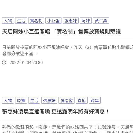
人物
生活
實名制
小巨蛋
張惠妹
阿妹
黃牛票
天后阿妹小巨蛋開唱 「實名制」售票放寬規則惹議
日前開放搶票的阿妹小巨蛋演唱會，昨天（3）售票單位貼出鬆綁
發部分歌迷不滿。
2022-01-04 20:30
人物
原鄉
生活
張惠妹
演唱會
直播
跨年
張惠妹凌晨直播開嗓 更透露明年將有好消息！