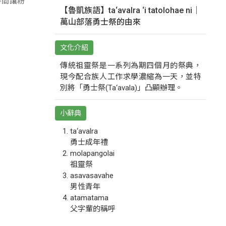
阿妹突然
【魯凱族語】ta‘avalra ‘i tatolohae ni｜
時間讓粉
萬山部落勇士祭的由來
文化介紹
傳統祖靈祭是一系列為期四個月的祭典，
現今配合族人工作求學濃縮為一天，並特
別將「勇士祭(Ta‘avala)」凸顯辦理。
小辭典
ta‘avalra
勇士成年禮
molapangolai
祖靈祭
asavasavahe
男性青年
atamatama
父字輩的稱呼