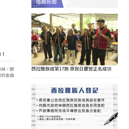
推薦新聞
動！
西拉雅族成第17族 原民日慶賀正名成功
惠妹，睽
東的金曲