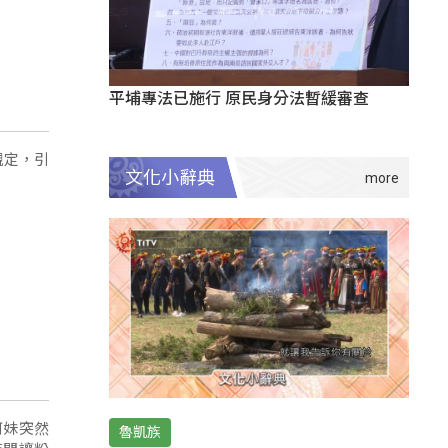
平埔專法已施行 原民身分法暫緩審查
文化小辭典
規定，引
魯凱族