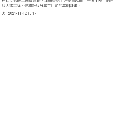
熟悉的歌聲唱起，沒錯，是我們的妹姊回來了！11號凌晨，天后
在社交媒體上開啟直播，並輪番唱了好幾首歌曲，一個小時半的
絲大飽耳福，也和粉絲分享了目前的專輯計畫。
2021-11-12 15:17