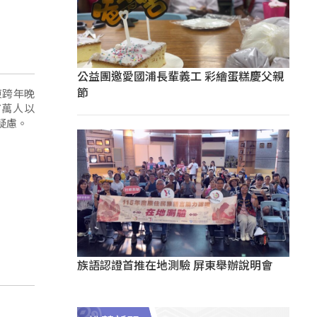
公益團邀愛國浦長輩義工 彩繪蛋糕慶父親
節
東跨年晚
7萬人以
疑慮。
族語認證首推在地測驗 屏東舉辦說明會