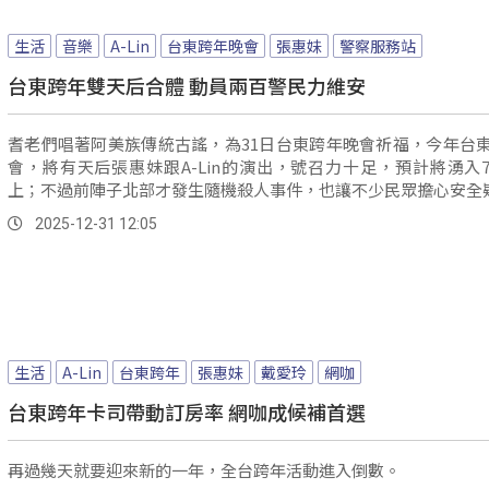
生活
音樂
A-Lin
台東跨年晚會
張惠妹
警察服務站
台東跨年雙天后合體 動員兩百警民力維安
耆老們唱著阿美族傳統古謠，為31日台東跨年晚會祈福，今年台
會，將有天后張惠妹跟A-Lin的演出，號召力十足，預計將湧入
上；不過前陣子北部才發生隨機殺人事件，也讓不少民眾擔心安全
2025-12-31 12:05
生活
A-Lin
台東跨年
張惠妹
戴愛玲
網咖
台東跨年卡司帶動訂房率 網咖成候補首選
再過幾天就要迎來新的一年，全台跨年活動進入倒數。