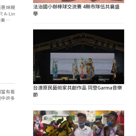
法治國小辦棒球交流賽 4縣市隊伍共襄盛
張惠妹親
舉
-Lin
節奏」包
台澳原民藝術家共創作品 同登Garma音樂
相當有看
節
壇中許多