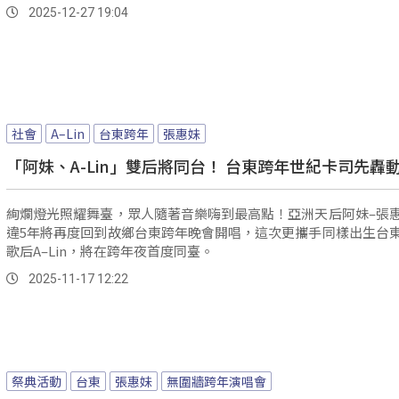
2025-12-27 19:04
社會
A–Lin
台東跨年
張惠妹
「阿妹、A-Lin」雙后將同台！ 台東跨年世紀卡司先轟
絢爛燈光照耀舞臺，眾人隨著音樂嗨到最高點！亞洲天后阿妹–張
違5年將再度回到故鄉台東跨年晚會開唱，這次更攜手同樣出生台
歌后A–Lin，將在跨年夜首度同臺。
2025-11-17 12:22
祭典活動
台東
張惠妹
無圍牆跨年演唱會