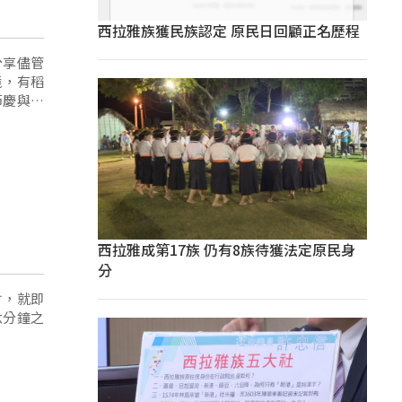
西拉雅族獲民族認定 原民日回顧正名歷程
分享儘管
境，有稻
節慶與地
西拉雅成第17族 仍有8族待獲法定原民身
分
會，就即
六分鐘之