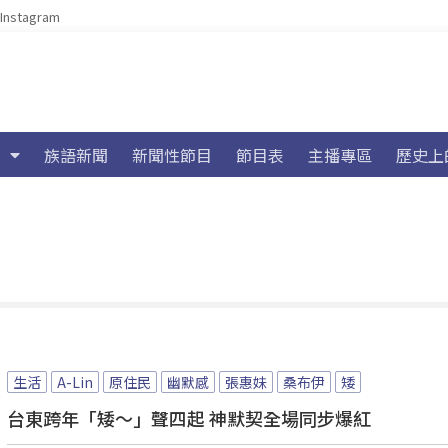
Instagram
族語新聞
新聞性節目
節目表
主播專區
歷史上
生活
A-Lin
原住民
幽默感
張惠妹
桑布伊
矮
台東跨年「矮～」聲四起 神默契全場同步爆紅