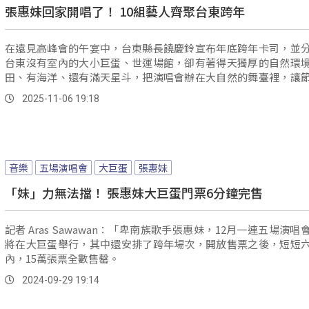
張惠妹回家開唱了！ 10組藝人齊聚台東跨年
在遠見高峰會的午宴中，台東縣長饒慶鈴宣布年底跨年卡司，並
台東沒有室內的大小巨蛋、世運場館，卻有著得天獨厚的自然環
田、有海洋、還有滿天星斗，把演唱會辦在大自然的舞臺裡，讓
方共生。
2025-11-06 19:18
音樂
五場演唱會
大巨蛋
張惠妹
「妹」力無法擋！ 張惠妹大巨蛋門票6分鐘完售
記者 Aras Sawawan：「卑南族歌手張惠妹，12月一連五場演唱
將在大巨蛋舉行，其中還安排了跨年場次，開放售票之後，短短
內，15萬張票全數售罄。
2024-09-29 19:14