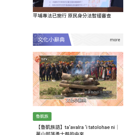
平埔專法已施行 原民身分法暫緩審查
文化小辭典
魯凱族
【魯凱族語】ta‘avalra ‘i tatolohae ni｜
萬山部落勇士祭的由來