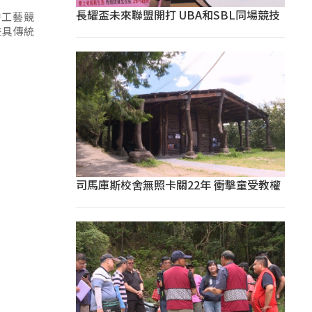
長耀盃未來聯盟開打 UBA和SBL同場競技
秀工藝競
兼具傳統
司馬庫斯校舍無照卡關22年 衝擊童受教權