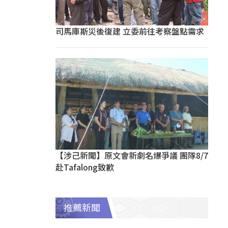
司馬庫斯災後復建 立委前往考察盤點需求
【涉己新聞】原文會新劇名爆爭議 團隊8/7
赴Tafalong致歉
推薦新聞