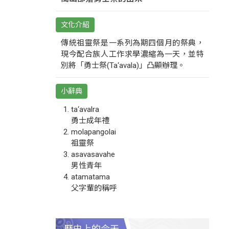
文化介紹
傳統祖靈祭是一系列為期四個月的祭典，
現今配合族人工作求學濃縮為一天，並特
別將「勇士祭(Ta‘avala)」凸顯辦理。
小辭典
ta‘avalra
勇士成年禮
molapangolai
祖靈祭
asavasavahe
男性青年
atamatama
父字輩的稱呼
歷史上的今天