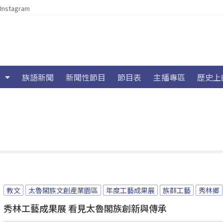
Instagram
族語新聞
新聞性節目
節目表
主播專區
歷史上
教文
太魯閣族文創產業園區
年度工藝成果展
族群工藝
秀林鄉
秀林工藝成果展 看見太魯閣族創新與傳承