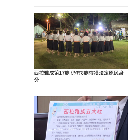
西拉雅成第17族 仍有8族待獲法定原民身
分