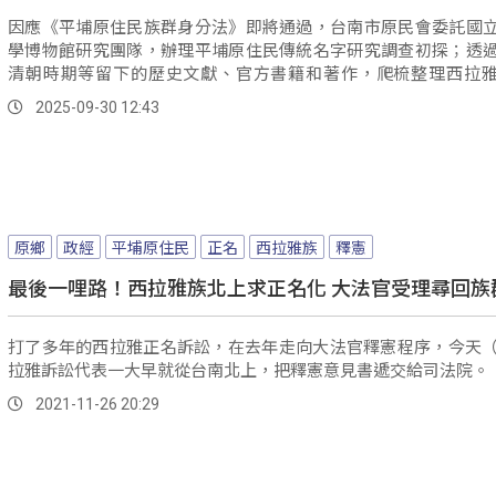
因應《平埔原住民族群身分法》即將通過，台南市原民會委託國
學博物館研究團隊，辦理平埔原住民傳統名字研究調查初探；透
清朝時期等留下的歷史文獻、官方書籍和著作，爬梳整理西拉
壠、洪雅、馬卡道等平埔族群的傳統命名制度與名譜。
2025-09-30 12:43
原鄉
政經
平埔原住民
正名
西拉雅族
釋憲
最後一哩路！西拉雅族北上求正名化 大法官受理尋回族
打了多年的西拉雅正名訴訟，在去年走向大法官釋憲程序，今天（
拉雅訴訟代表一大早就從台南北上，把釋憲意見書遞交給司法院。
2021-11-26 20:29