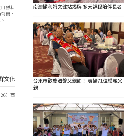
南澳撒利姆文健站揭牌 多元課程陪伴長者
立自然科
過荷蘭、
雅、大武
群文化
台東市歡慶溫馨父親節！ 表揚71位模範父
親
26）西