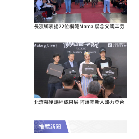
長濱鄉表揚22位模範Mama 感念父親辛勞
北流幕後課程成果展 阿爆率新人熱力登台
推薦新聞