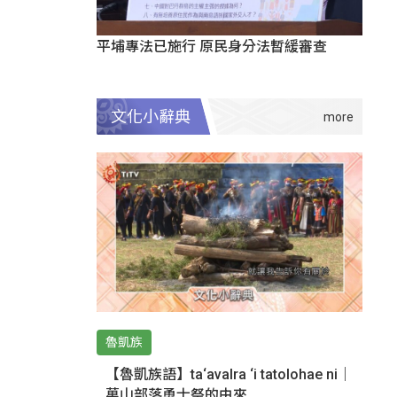
平埔專法已施行 原民身分法暫緩審查
文化小辭典
魯凱族
【魯凱族語】ta‘avalra ‘i tatolohae ni｜
萬山部落勇士祭的由來