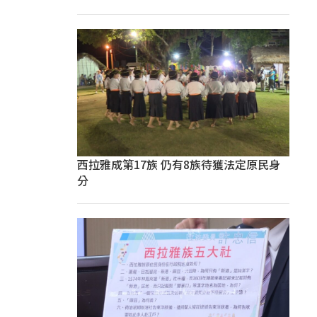
西拉雅成第17族 仍有8族待獲法定原民身
分