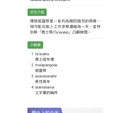
文化介紹
傳統祖靈祭是一系列為期四個月的祭典，
現今配合族人工作求學濃縮為一天，並特
別將「勇士祭(Ta‘avala)」凸顯辦理。
小辭典
ta‘avalra
勇士成年禮
molapangolai
祖靈祭
asavasavahe
男性青年
atamatama
父字輩的稱呼
歷史上的今天