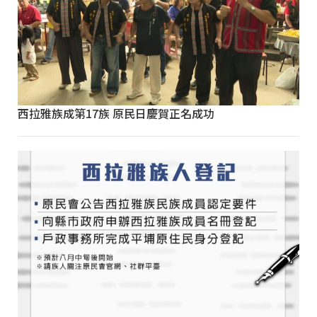
西拉雅族成第17族 原民日慶賀正名成功