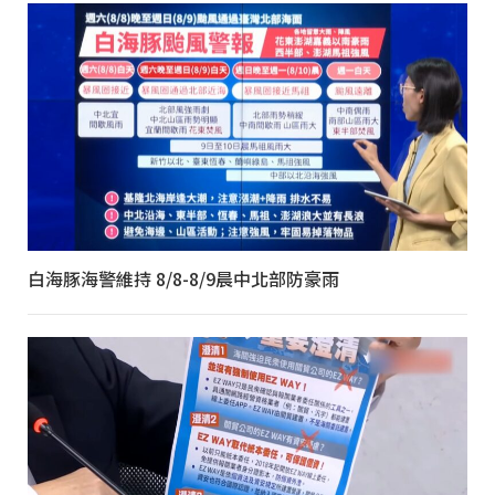
白海豚海警維持 8/8-8/9晨中北部防豪雨