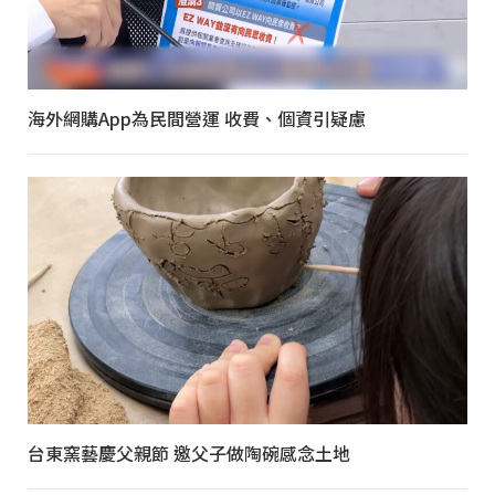
海外網購App為民間營運 收費、個資引疑慮
台東窯藝慶父親節 邀父子做陶碗感念土地