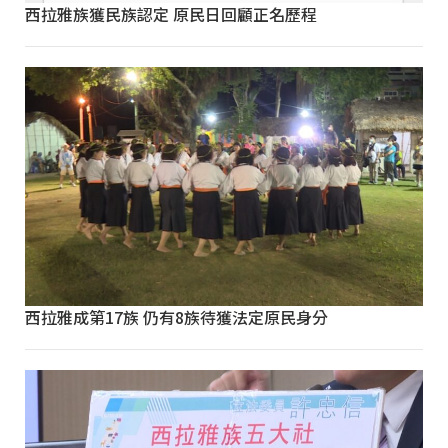
西拉雅族獲民族認定 原民日回顧正名歷程
西拉雅成第17族 仍有8族待獲法定原民身分