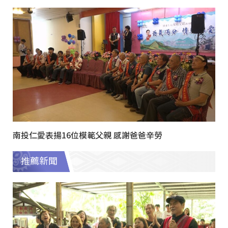
南投仁愛表揚16位模範父親 感謝爸爸辛勞
推薦新聞