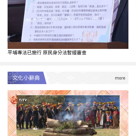
平埔專法已施行 原民身分法暫緩審查
文化小辭典