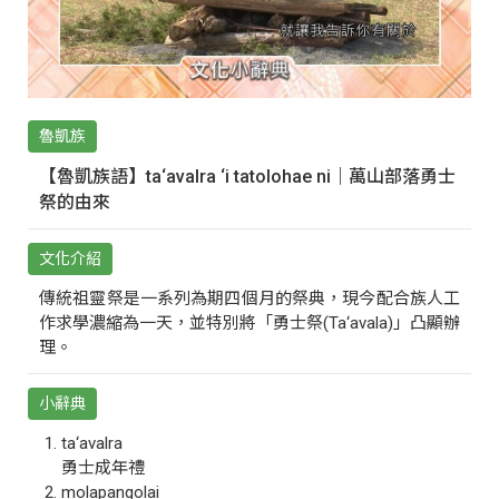
魯凱族
【魯凱族語】ta‘avalra ‘i tatolohae ni｜萬山部落勇士
祭的由來
文化介紹
傳統祖靈祭是一系列為期四個月的祭典，現今配合族人工
作求學濃縮為一天，並特別將「勇士祭(Ta‘avala)」凸顯辦
理。
小辭典
ta‘avalra
勇士成年禮
molapangolai