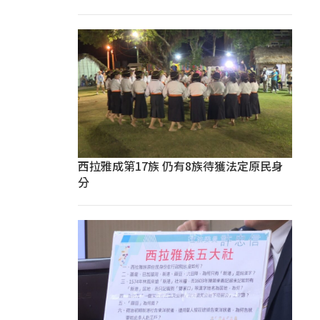
西拉雅成第17族 仍有8族待獲法定原民身
分