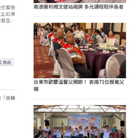
南澳撒利姆文健站揭牌 多元課程陪伴長者
段也緊急
坡土石滑
常發生落
工務局
台東市歡慶溫馨父親節！ 表揚71位模範父
親
體「原轉