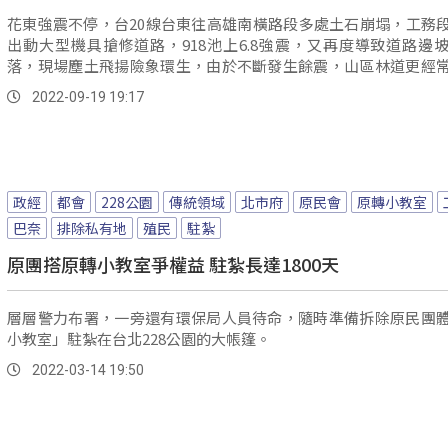
花東強震不停，台20線台東往高雄南橫路段多處土石崩塌，工務
出動大型機具搶修道路，918池上6.8強震，又再度導致道路邊
落，現場塵土飛揚險象環生，由於不斷發生餘震，山區林道更經
石...。
2022-09-19 19:17
政經
都會
228公園
傳統領域
北市府
原民會
原轉小教室
巴奈
排除私有地
殖民
駐紮
原團搭原轉小教室爭權益 駐紮長達1800天
層層警力布署，一旁還有環保局人員待命，隨時準備拆除原民團
小教室」駐紮在台北228公園的大帳篷。
2022-03-14 19:50