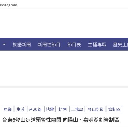
Instagram
族語新聞
新聞性節目
節目表
主播專區
歷史上
原鄉
生活
台20線
地震
封閉
工務局
登山步道
管制區
台東6登山步道預警性關閉 向陽山、嘉明湖劃管制區