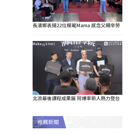
長濱鄉表揚22位模範Mama 感念父親辛勞
北流幕後課程成果展 阿爆率新人熱力登台
推薦新聞