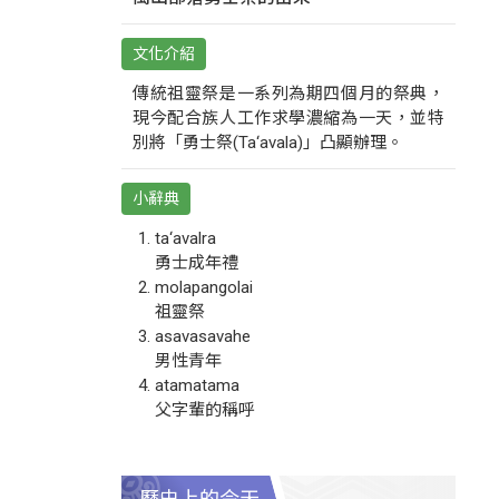
文化介紹
傳統祖靈祭是一系列為期四個月的祭典，
現今配合族人工作求學濃縮為一天，並特
別將「勇士祭(Ta‘avala)」凸顯辦理。
小辭典
ta‘avalra
勇士成年禮
molapangolai
祖靈祭
asavasavahe
男性青年
atamatama
父字輩的稱呼
歷史上的今天