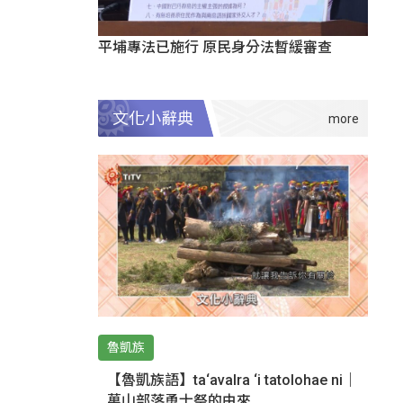
平埔專法已施行 原民身分法暫緩審查
文化小辭典
魯凱族
【魯凱族語】ta‘avalra ‘i tatolohae ni｜
萬山部落勇士祭的由來