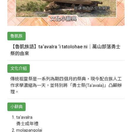
魯凱族
【魯凱族語】ta‘avalra ‘i tatolohae ni｜萬山部落勇士
祭的由來
文化介紹
傳統祖靈祭是一系列為期四個月的祭典，現今配合族人工
作求學濃縮為一天，並特別將「勇士祭(Ta‘avala)」凸顯辦
理。
小辭典
ta‘avalra
勇士成年禮
molapangolai