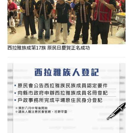
西拉雅族成第17族 原民日慶賀正名成功