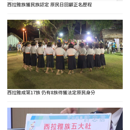
西拉雅族獲民族認定 原民日回顧正名歷程
西拉雅成第17族 仍有8族待獲法定原民身分