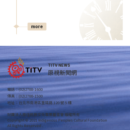
more
TITV NEWS
原視新聞網
電話：(02)2788-1600
傳真：(02)2788-1500
地址：台北市南港區重陽路 120 號 5 樓
財團法人原住民族文化事業基金會 版權所有
Copyright © 2021 Indigenous Peoples Cultural Foundation
All Rights Reserved .