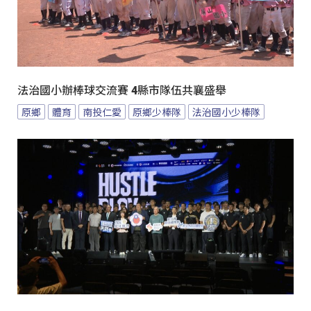
法治國小辦棒球交流賽 4縣市隊伍共襄盛舉
原鄉
體育
南投仁愛
原鄉少棒隊
法治國小少棒隊