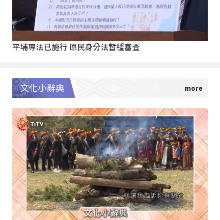
平埔專法已施行 原民身分法暫緩審查
文化小辭典