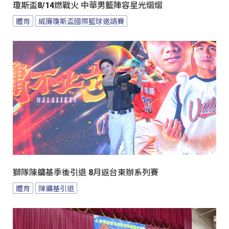
瓊斯盃8/14燃戰火 中華男籃陣容星光熠熠
體育
威廉瓊斯盃國際籃球邀請賽
獅隊陳鏞基季後引退 8月返台東辦系列賽
體育
陳鏞基引退