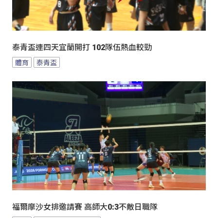
泰青盃連四天宜蘭開打 102隊伍熱血較勁
體育
泰青盃
福爾摩沙女排邀請賽 高師大0:3不敵日職隊