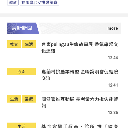
體育
福爾摩沙女排邀請賽
最新新聞
台東pulingau生命故事展 香氛串起文
教文
生活
化連結
12:44
嘉蘭村拚農業轉型 金峰說明會促經驗
原鄉
交流
12:41
國健署推互動展 長者量六力揪失能警
生活
醫療
訊
12:35
基金會攜手超商、診所 推「健康
生活