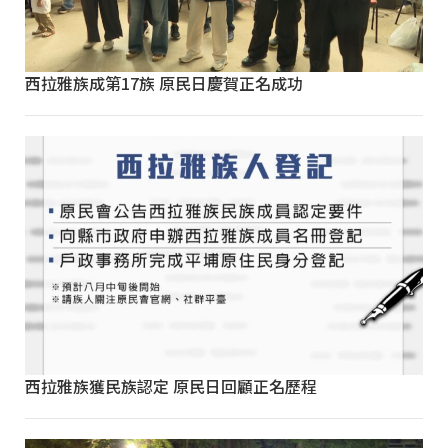
西拉雅族成第17族 原民日慶賀正名成功
西拉雅族獲民族認定 原民日回顧正名歷程