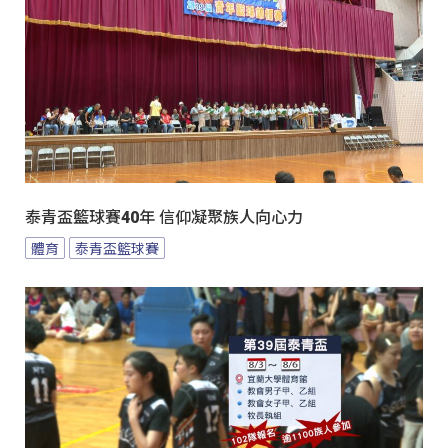
泰青盃籃球賽40年 信仰凝聚族人向心力
體育
泰青盃籃球賽