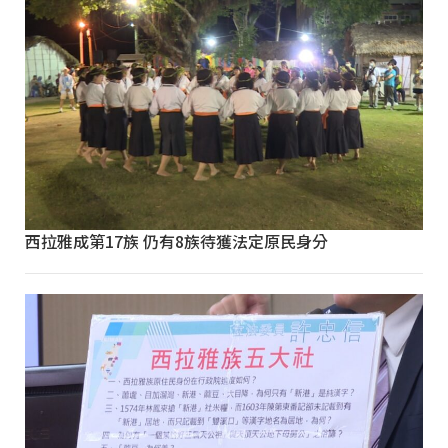
西拉雅成第17族 仍有8族待獲法定原民身分