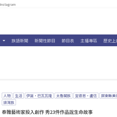
Instagram
族語新聞
新聞性節目
節目表
主播專區
歷史上
人物
生活
伊誕‧巴瓦瓦隆
太魯閣族
宜德思・盧信
屏東縣美
排灣族
泰雅藝術家投入創作 秀23件作品說生命故事