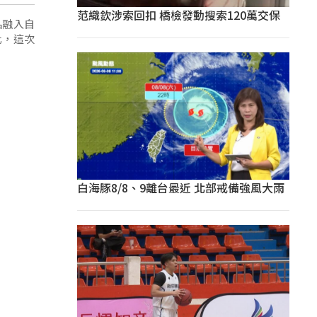
范織欽涉索回扣 橋檢發動搜索120萬交保
品融入自
化，這次
白海豚8/8、9離台最近 北部戒備強風大雨