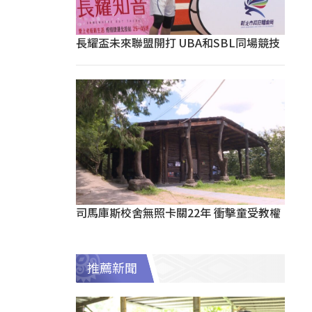
長耀盃未來聯盟開打 UBA和SBL同場競技
司馬庫斯校舍無照卡關22年 衝擊童受教權
推薦新聞