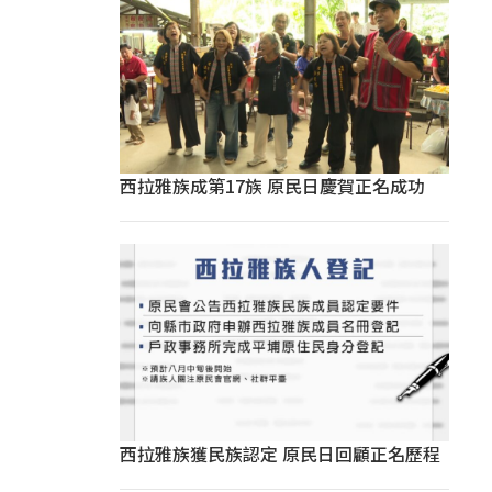
西拉雅族成第17族 原民日慶賀正名成功
西拉雅族獲民族認定 原民日回顧正名歷程