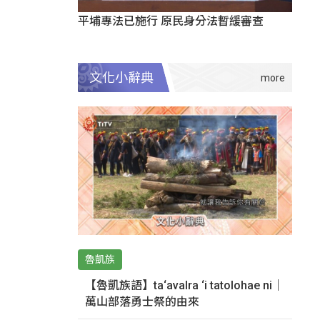
平埔專法已施行 原民身分法暫緩審查
文化小辭典
魯凱族
【魯凱族語】ta‘avalra ‘i tatolohae ni｜
萬山部落勇士祭的由來