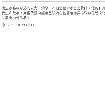
出生泰雅族部落的安力・給怒，不但是藝術家也是牧師，他的作
我生命故事，用當代藝術語彙呈現內在基督信仰與泰雅族母體文
共展出23件作品。
2021-10-29 12:33