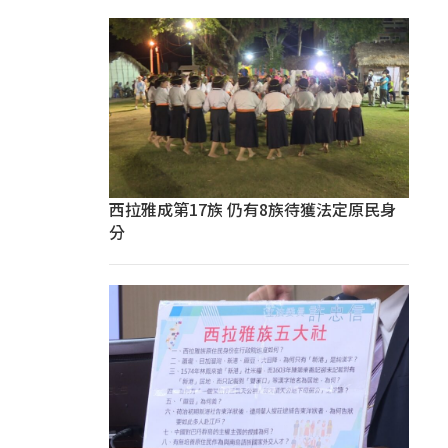
西拉雅成第17族 仍有8族待獲法定原民身
分