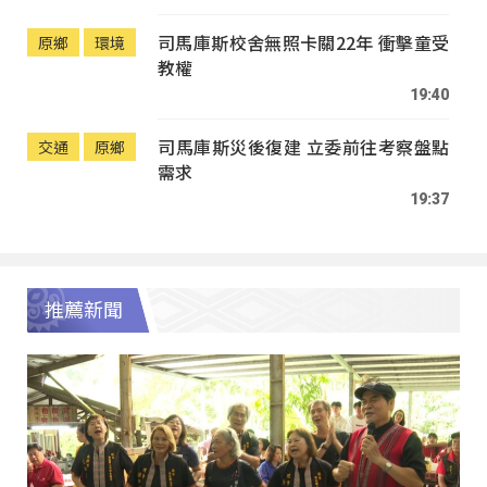
司馬庫斯校舍無照卡關22年 衝擊童受
原鄉
環境
教權
19:40
司馬庫斯災後復建 立委前往考察盤點
交通
原鄉
需求
19:37
推薦新聞