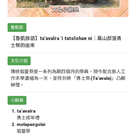
魯凱族
【魯凱族語】ta‘avalra ‘i tatolohae ni｜萬山部落勇
士祭的由來
文化介紹
傳統祖靈祭是一系列為期四個月的祭典，現今配合族人工
作求學濃縮為一天，並特別將「勇士祭(Ta‘avala)」凸顯
辦理。
小辭典
ta‘avalra
勇士成年禮
molapangolai
祖靈祭