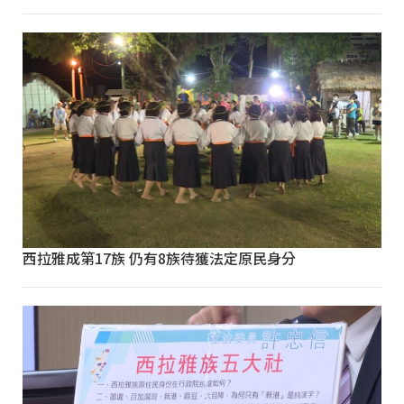
西拉雅成第17族 仍有8族待獲法定原民身分