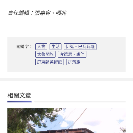
責任編輯：張嘉容、嘎兆
關鍵字：
人物
生活
伊誕‧巴瓦瓦隆
太魯閣族
宜德思・盧信
屏東縣美術館
排灣族
相關文章