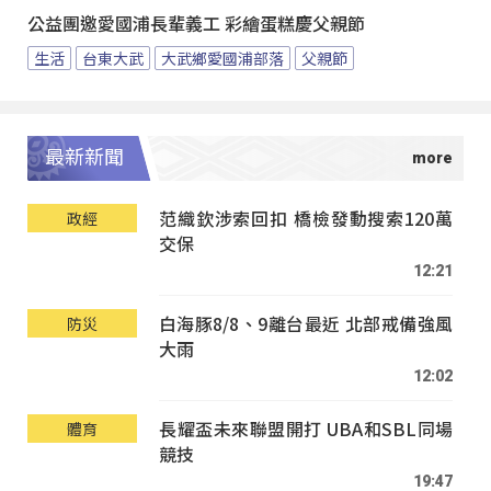
公益團邀愛國浦長輩義工 彩繪蛋糕慶父親節
生活
台東大武
大武鄉愛國浦部落
父親節
最新新聞
范織欽涉索回扣 橋檢發動搜索120萬
政經
交保
12:21
白海豚8/8、9離台最近 北部戒備強風
防災
大雨
12:02
長耀盃未來聯盟開打 UBA和SBL同場
體育
競技
19:47