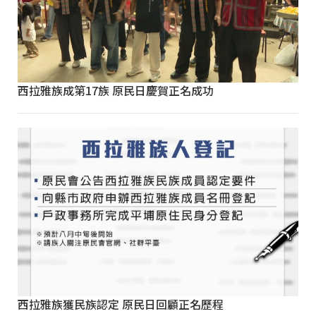
西拉雅族成第17族 原民日慶賀正名成功
西拉雅族獲民族認定 原民日回顧正名歷程