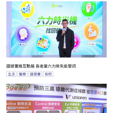
國健署推互動展 長者量六力揪失能警訊
生活
醫療
國健署
長照