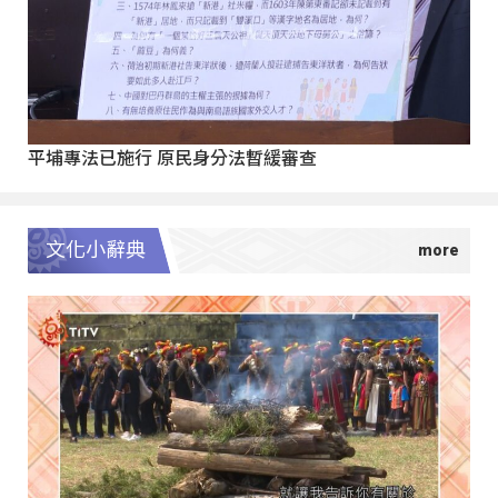
平埔專法已施行 原民身分法暫緩審查
文化小辭典