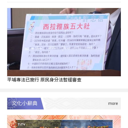
平埔專法已施行 原民身分法暫緩審查
文化小辭典