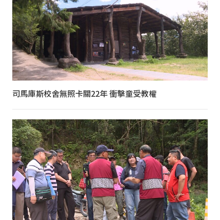
司馬庫斯校舍無照卡關22年 衝擊童受教權