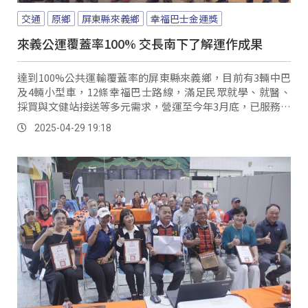
交通
原鄉
屏東縣來義鄉
幸福巴士金運獎
來義公運覆蓋率100% 交長南下了解運作成果
達到100%公共運輸覆蓋率的屏東縣來義鄉，目前有3輛中巴
及4輛小型車，12條幸福巴士路線，滿足民眾就學、就醫、
採買與文健站接送等多元需求，營運至今年3月底，已服務超
過5.2萬人次，榮獲公路局113年首屆「幸福巴士金運獎」肯
2025-04-29 19:18
定。