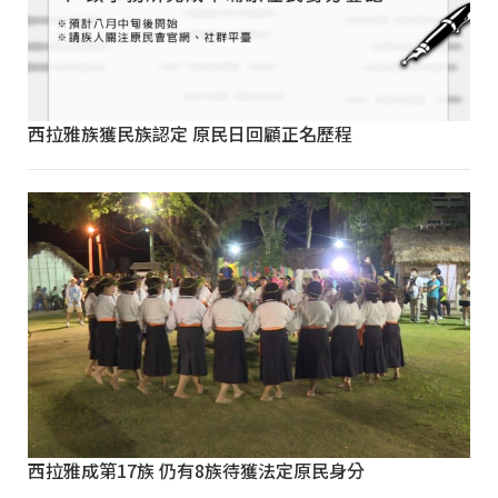
西拉雅族獲民族認定 原民日回顧正名歷程
西拉雅成第17族 仍有8族待獲法定原民身分