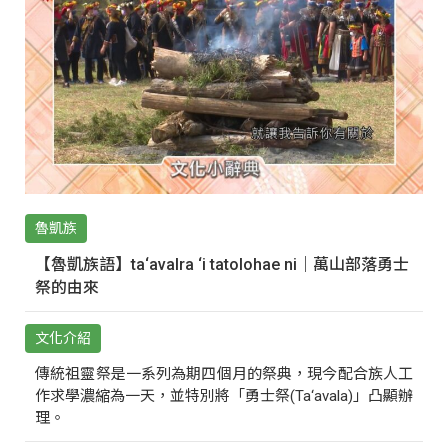
魯凱族
【魯凱族語】ta‘avalra ‘i tatolohae ni｜萬山部落勇士
祭的由來
文化介紹
傳統祖靈祭是一系列為期四個月的祭典，現今配合族人工
作求學濃縮為一天，並特別將「勇士祭(Ta‘avala)」凸顯辦
理。