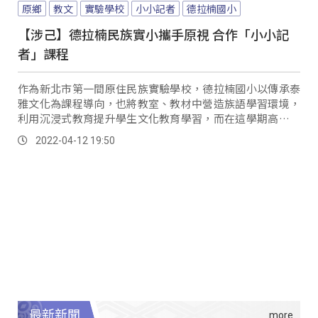
原鄉
教文
實驗學校
小小記者
德拉楠國小
【涉己】德拉楠民族實小攜手原視 合作「小小記
者」課程
作為新北市第一間原住民族實驗學校，德拉楠國小以傳承泰
雅文化為課程導向，也將教室、教材中營造族語學習環境，
利用沉浸式教育提升學生文化教育學習，而在這學期高年級
的課程中，也特別安排與原住民族電視台合作，透過小小記
2022-04-12 19:50
者模式，以生活周遭為主題，訪談耆老加深對部落文化的認
識。
最新新聞