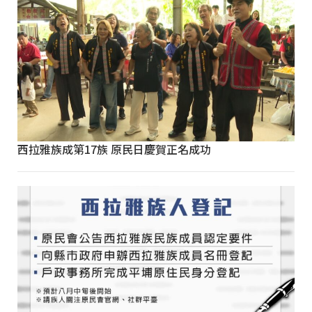
西拉雅族成第17族 原民日慶賀正名成功