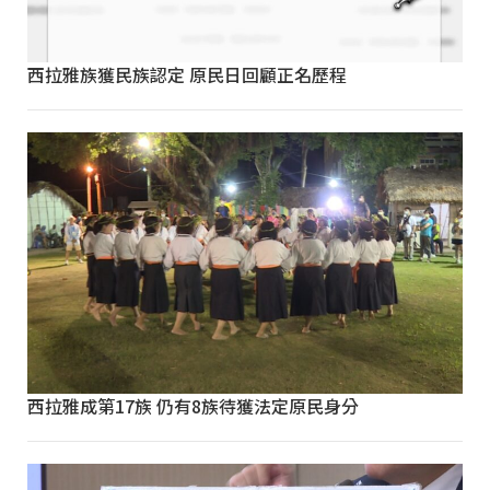
西拉雅族獲民族認定 原民日回顧正名歷程
西拉雅成第17族 仍有8族待獲法定原民身分