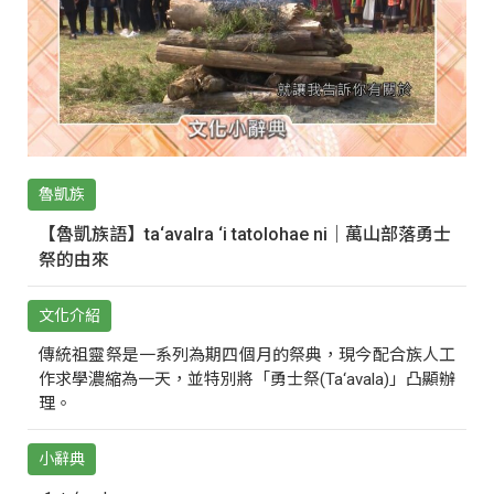
魯凱族
【魯凱族語】ta‘avalra ‘i tatolohae ni｜萬山部落勇士
祭的由來
文化介紹
傳統祖靈祭是一系列為期四個月的祭典，現今配合族人工
作求學濃縮為一天，並特別將「勇士祭(Ta‘avala)」凸顯辦
理。
小辭典