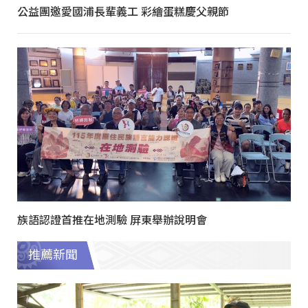
公益團邀愛國浦長輩義工 彩繪蛋糕慶父親節
族語認證首推在地測驗 屏東舉辦說明會
推薦新聞