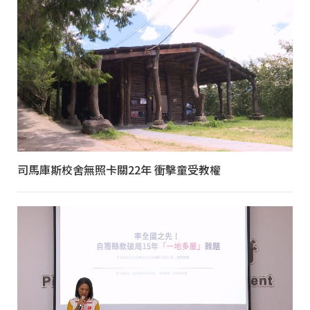
司馬庫斯校舍無照卡關22年 衝擊童受教權