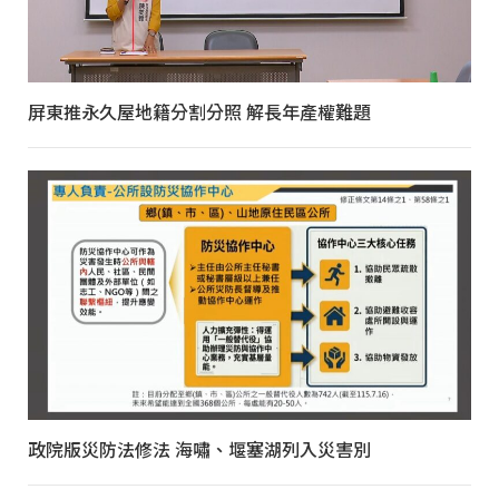
屏東推永久屋地籍分割分照 解長年產權難題
政院版災防法修法 海嘯、堰塞湖列入災害別