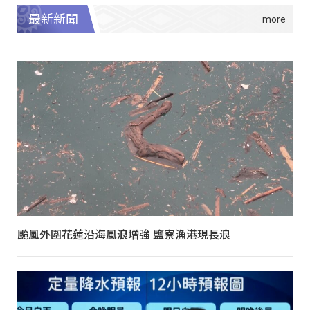
最新新聞
颱風外圍花蓮沿海風浪增強 鹽寮漁港現長浪