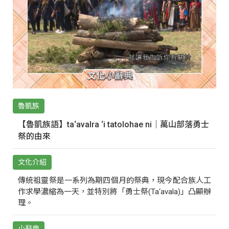
魯凱族
【魯凱族語】ta‘avalra ‘i tatolohae ni｜萬山部落勇士
祭的由來
文化介紹
傳統祖靈祭是一系列為期四個月的祭典，現今配合族人工
作求學濃縮為一天，並特別將「勇士祭(Ta‘avala)」凸顯辦
理。
小辭典