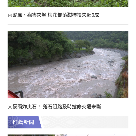
兩颱風、猴害夾擊 梅花部落甜柿損失近6成
大豪雨炸尖石！ 落石阻路及時搶修交通未斷
推薦新聞