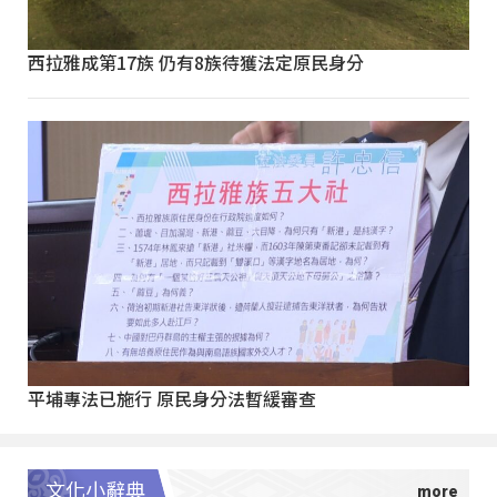
西拉雅成第17族 仍有8族待獲法定原民身分
平埔專法已施行 原民身分法暫緩審查
文化小辭典