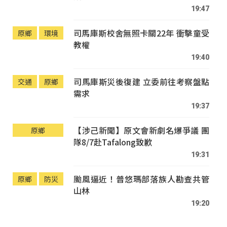
19:47
司馬庫斯校舍無照卡關22年 衝擊童受
原鄉
環境
教權
19:40
司馬庫斯災後復建 立委前往考察盤點
交通
原鄉
需求
19:37
【涉己新聞】原文會新劇名爆爭議 團
原鄉
隊8/7赴Tafalong致歉
19:31
颱風逼近！普悠瑪部落族人勘查共管
原鄉
防災
山林
19:20