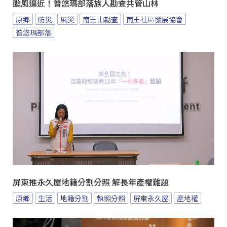
颱風逼近！普悠瑪部落族人勘查共管山林
原鄉
防災
風災
南王山勘查
南王社區發展協會
普悠瑪部落
屏東推永久屋地籍分割分照 解長年產權難題
原鄉
生活
地籍分割
執照分照
屏東永久屋
產地權