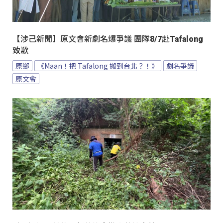
【涉己新聞】原文會新劇名爆爭議 團隊8/7赴Tafalong
致歉
原鄉
《Maan！把 Tafalong 搬到台北？！》
劇名爭議
原文會