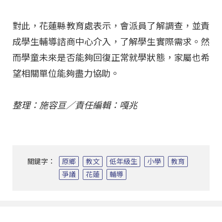
對此，花蓮縣教育處表示，會派員了解調查，並責
成學生輔導諮商中心介入，了解學生實際需求。然
而學童未來是否能夠回復正常就學狀態，家屬也希
望相關單位能夠盡力協助。
整理：施容亘／責任編輯：嘎兆
關鍵字：
原鄉
教文
低年級生
小學
教育
爭議
花蓮
輔導