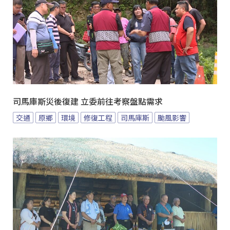
司馬庫斯災後復建 立委前往考察盤點需求
交通
原鄉
環境
修復工程
司馬庫斯
颱風影響