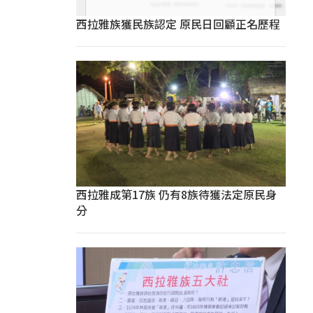
西拉雅族獲民族認定 原民日回顧正名歷程
西拉雅成第17族 仍有8族待獲法定原民身
分