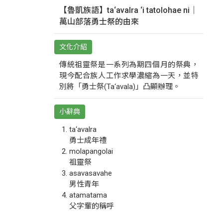
【魯凱族語】ta‘avalra ‘i tatolohae ni｜
萬山部落勇士祭的由來
文化介紹
傳統祖靈祭是一系列為期四個月的祭典，
現今配合族人工作求學濃縮為一天，並特
別將「勇士祭(Ta‘avala)」凸顯辦理。
小辭典
ta‘avalra
勇士成年禮
molapangolai
祖靈祭
asavasavahe
男性青年
atamatama
父字輩的稱呼