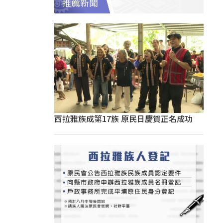
推薦新聞
西拉雅族成第17族 原民日慶賀正名成功