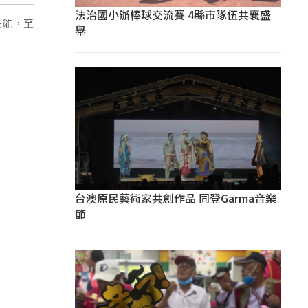
法治國小辦棒球交流賽 4縣市隊伍共襄盛
失能，至
舉
台澳原民藝術家共創作品 同登Garma音樂
節