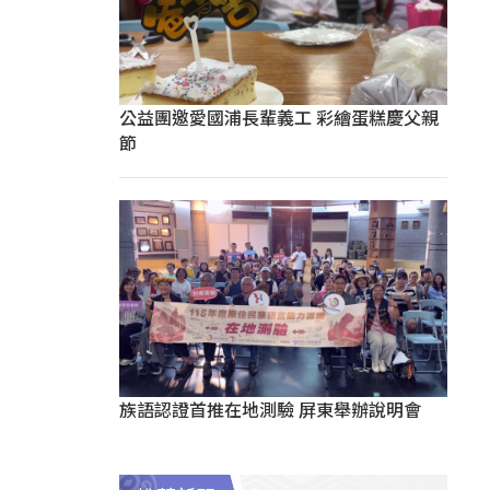
公益團邀愛國浦長輩義工 彩繪蛋糕慶父親
節
族語認證首推在地測驗 屏東舉辦說明會