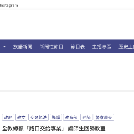
Instagram
族語新聞
新聞性節目
節目表
主播專區
歷史上
政經
教文
交通執法
導護
教育部
老師
警察義交
全教總籲「路口交給專業」 讓師生回歸教室