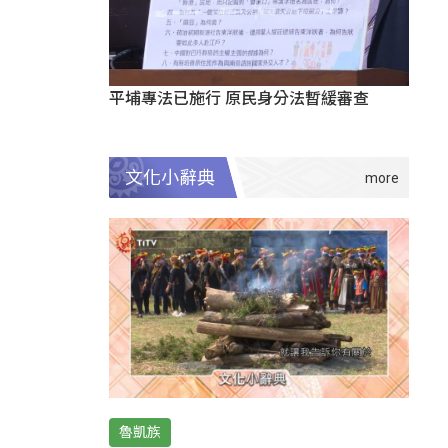
平埔專法已施行 原民身分法暫緩審查
文化小辭典
魯凱族