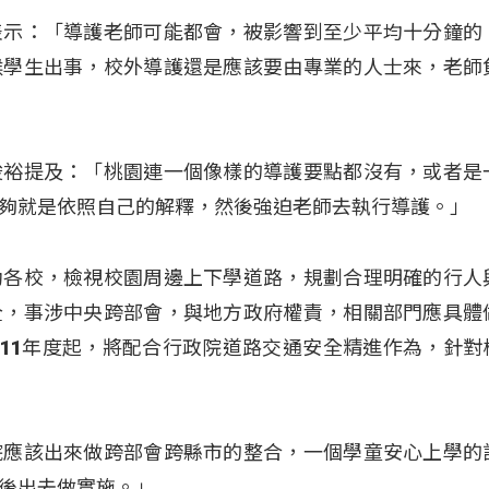
表示：「導護老師可能都會，被影響到至少平均十分鐘的
候學生出事，校外導護還是應該要由專業的人士來，老師
俊裕提及：「桃園連一個像樣的導護要點都沒有，或者是
夠就是依照自己的解釋，然後強迫老師去執行導護。」
助各校，檢視校園周邊上下學道路，規劃合理明確的行人
全，事涉中央跨部會，與地方政府權責，相關部門應具體
111年度起，將配合行政院道路交通安全精進作為，針對
院應該出來做跨部會跨縣市的整合，一個學童安心上學的
後出去做實施。」