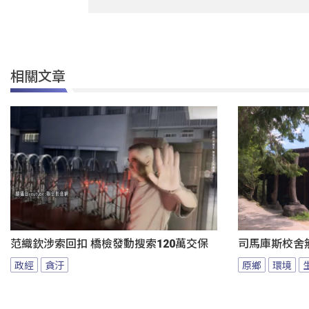
相關文章
范織欽涉索回扣 橋檢發動搜索120萬交保
司馬庫斯校舍無
政經
貪汙
原鄉
環境