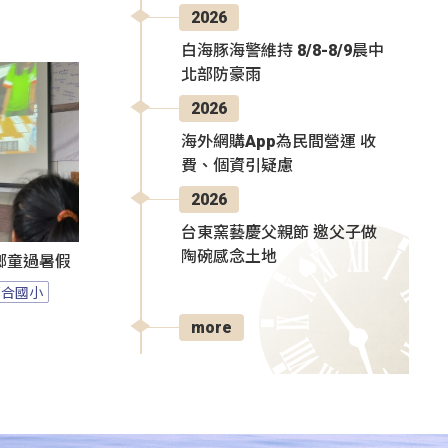
2026
白海豚海警維持 8/8-8/9晨中
北部防豪雨
2026
海外網購App為民間營運 收
費、個資引疑慮
2026
台東窯藝慶父親節 邀父子做
陶碗感念土地
鄉童過暑假
百合國小
more