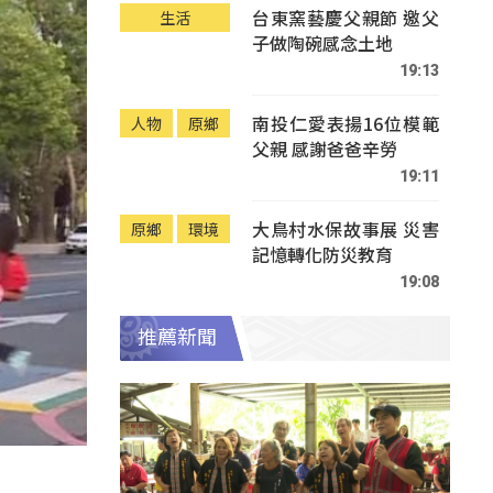
台東窯藝慶父親節 邀父
生活
子做陶碗感念土地
19:13
南投仁愛表揚16位模範
人物
原鄉
父親 感謝爸爸辛勞
19:11
大鳥村水保故事展 災害
原鄉
環境
記憶轉化防災教育
19:08
推薦新聞