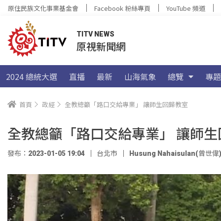
原住民族文化事業基金會
Facebook 粉絲專頁
YouTube 頻道
TITV NEWS
原視新聞網
2024 總統大選
直播
最新
山海氣象
總覽
專題
首頁
政經
全教總籲「路口交給專業」 讓師生回歸教室
全教總籲「路口交給專業」 讓師生
發布：2023-01-05 19:04
台北市
Husung Nahaisulan(曾世偉