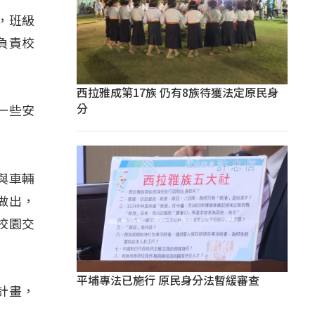
，班級
負責校
西拉雅成第17族 仍有8族待獲法定原民身
分
一些安
與車輛
做出，
校園交
平埔專法已施行 原民身分法暫緩審查
計畫，