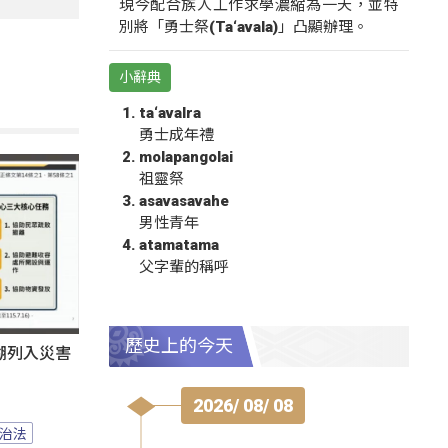
現今配合族人工作求學濃縮為一天，並特
別將「勇士祭(Ta‘avala)」凸顯辦理。
小辭典
ta‘avalra
勇士成年禮
molapangolai
祖靈祭
asavasavahe
男性青年
atamatama
父字輩的稱呼
歷史上的今天
湖列入災害
2026/ 08/ 08
治法