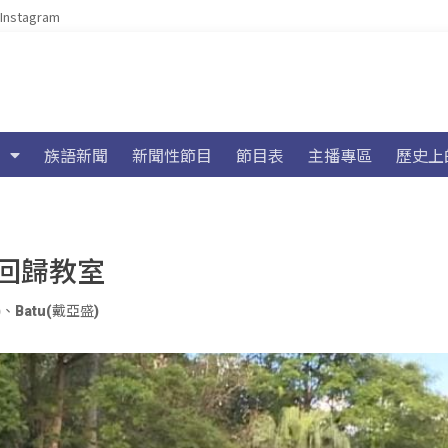
Instagram
族語新聞
新聞性節目
節目表
主播專區
歷史上
回歸教室
)
、
Batu(戴亞盛)