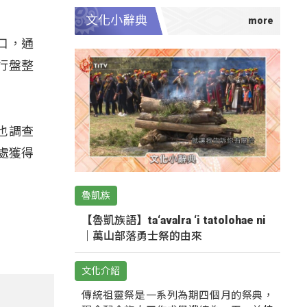
文化小辭典
口，通
行盤整
也調查
處獲得
魯凱族
【魯凱族語】ta‘avalra ‘i tatolohae ni
｜萬山部落勇士祭的由來
文化介紹
傳統祖靈祭是一系列為期四個月的祭典，