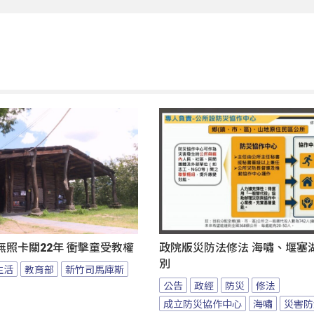
照卡關22年 衝擊童受教權
政院版災防法修法 海嘯、堰塞
別
生活
教育部
新竹司馬庫斯
公告
政經
防災
修法
成立防災協作中心
海嘯
災害防