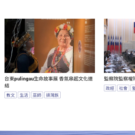
台東pulingau生命故事展 香氛串起文化連
監察院監察權
結
政經
社會
教文
生活
巫師
排灣族