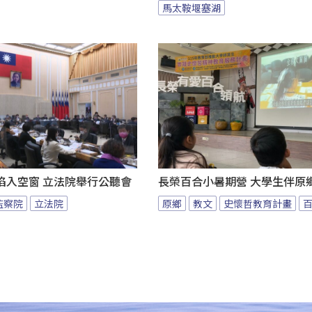
馬太鞍堰塞湖
陷入空窗 立法院舉行公聽會
長榮百合小暑期營 大學生伴原
監察院
立法院
原鄉
教文
史懷哲教育計畫