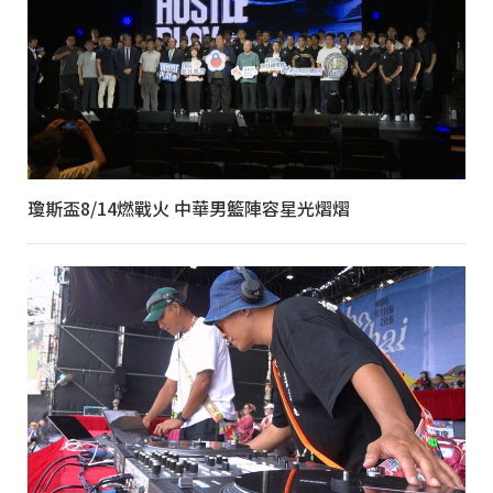
瓊斯盃8/14燃戰火 中華男籃陣容星光熠熠