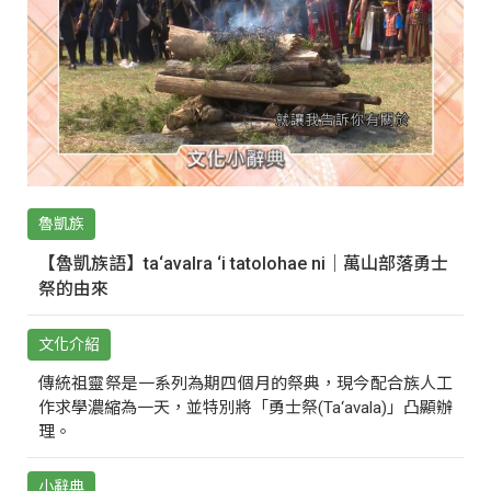
魯凱族
【魯凱族語】ta‘avalra ‘i tatolohae ni｜萬山部落勇士
祭的由來
文化介紹
傳統祖靈祭是一系列為期四個月的祭典，現今配合族人工
作求學濃縮為一天，並特別將「勇士祭(Ta‘avala)」凸顯辦
理。
小辭典