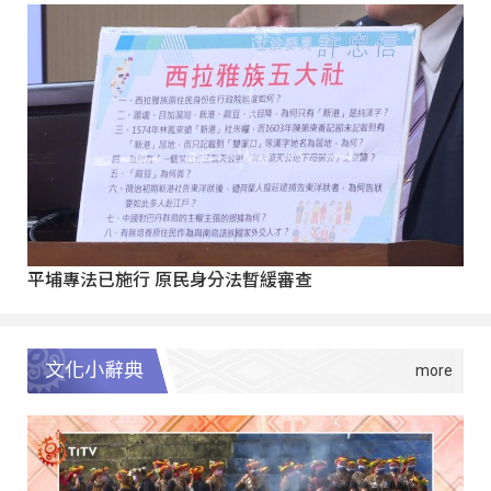
平埔專法已施行 原民身分法暫緩審查
文化小辭典