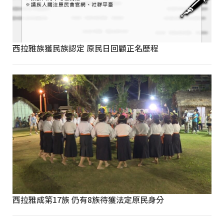
西拉雅族獲民族認定 原民日回顧正名歷程
西拉雅成第17族 仍有8族待獲法定原民身分