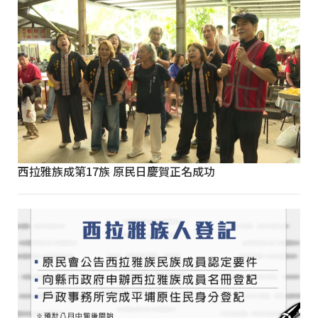
西拉雅族成第17族 原民日慶賀正名成功