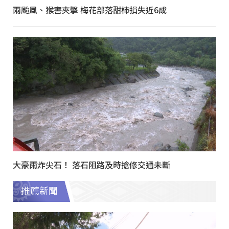
兩颱風、猴害夾擊 梅花部落甜柿損失近6成
大豪雨炸尖石！ 落石阻路及時搶修交通未斷
推薦新聞