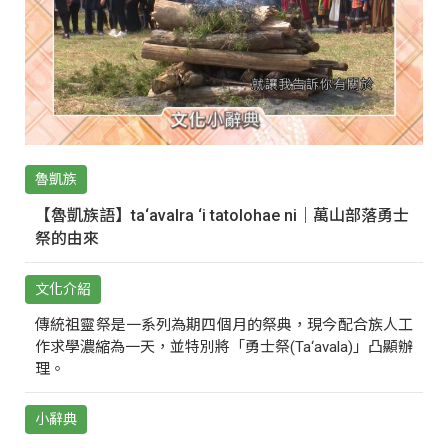
魯凱族
【魯凱族語】ta‘avalra ‘i tatolohae ni｜萬山部落勇士
祭的由來
文化介紹
傳統祖靈祭是一系列為期四個月的祭典，現今配合族人工
作求學濃縮為一天，並特別將「勇士祭(Ta‘avala)」凸顯辦
理。
小辭典