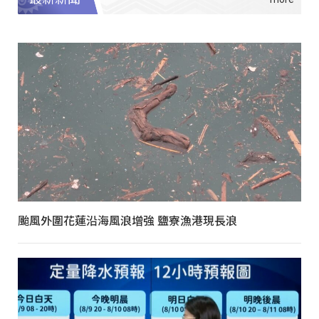
颱風外圍花蓮沿海風浪增強 鹽寮漁港現長浪