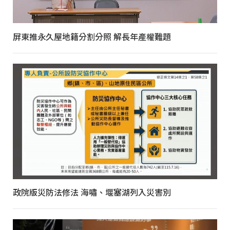
屏東推永久屋地籍分割分照 解長年產權難題
政院版災防法修法 海嘯、堰塞湖列入災害別