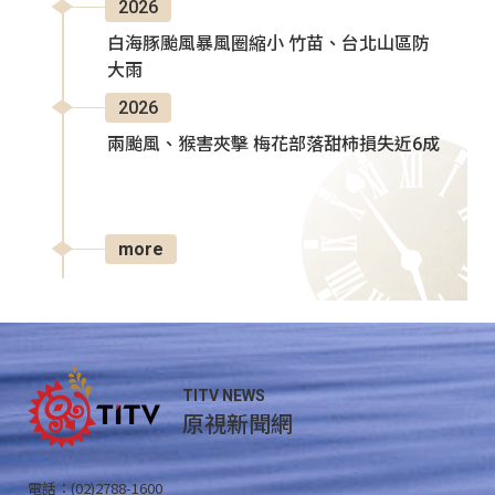
2026
白海豚颱風暴風圈縮小 竹苗、台北山區防
大雨
2026
兩颱風、猴害夾擊 梅花部落甜柿損失近6成
more
TITV NEWS
原視新聞網
電話：(02)2788-1600