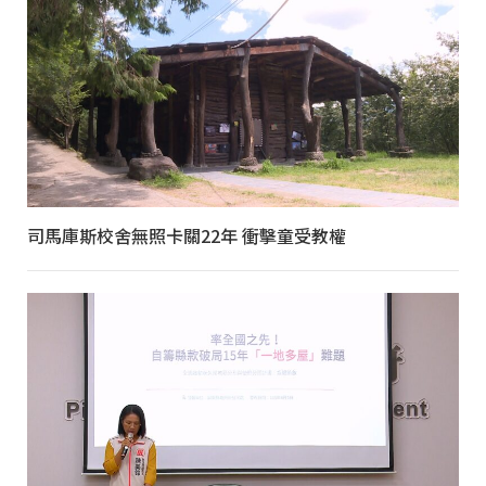
司馬庫斯校舍無照卡關22年 衝擊童受教權