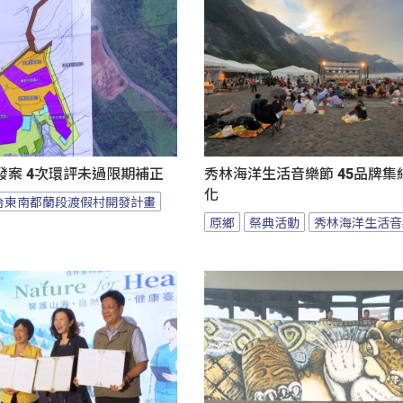
發案 4次環評未過限期補正
秀林海洋生活音樂節 45品牌集
化
台東南都蘭段渡假村開發計畫
原鄉
祭典活動
秀林海洋生活音