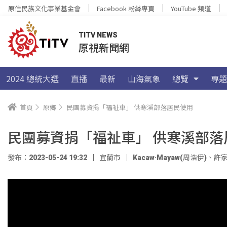
原住民族文化事業基金會
Facebook 粉絲專頁
YouTube 頻道
TITV NEWS
原視新聞網
2024 總統大選
直播
最新
山海氣象
總覽
專題
首頁
原鄉
民團募資捐「福祉車」 供寒溪部落居民使用
民團募資捐「福祉車」 供寒溪部落
發布：2023-05-24 19:32
宜蘭市
Kacaw·Mayaw(周浩伊)
、
許