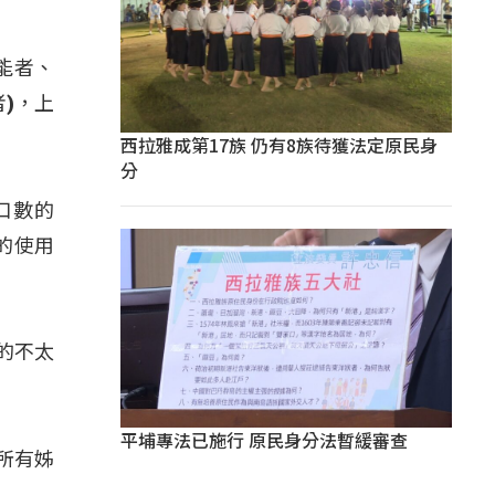
失能者、
)，上
西拉雅成第17族 仍有8族待獲法定原民身
分
口數的
車的使用
真的不太
平埔專法已施行 原民身分法暫緩審查
所有姊