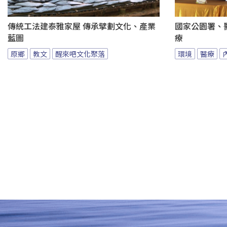
傳統工法建泰雅家屋 傳承擘劃文化、產業
國家公園署、
藍圖
療
原鄉
教文
醒來吧文化聚落
環境
醫療