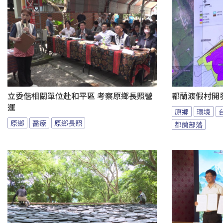
立委偕相關單位赴和平區 考察原鄉長照營
都蘭渡假村開
運
原鄉
環境
原鄉
醫療
原鄉長照
都蘭部落