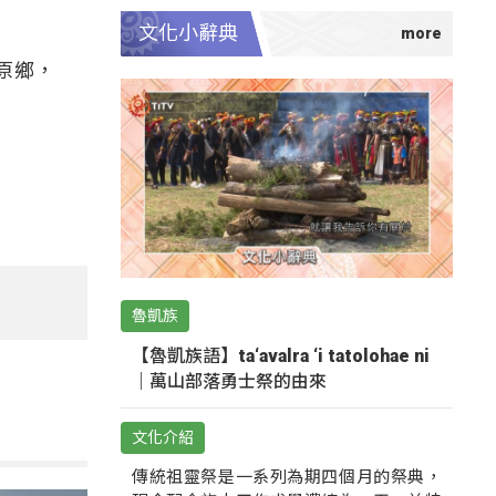
文化小辭典
原鄉，
魯凱族
【魯凱族語】ta‘avalra ‘i tatolohae ni
｜萬山部落勇士祭的由來
文化介紹
傳統祖靈祭是一系列為期四個月的祭典，