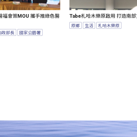
醫福會簽MOU 攜手推綠色醫
Tabe札哈木樂原啟用 打造南
原鄉
生活
札哈木樂原
內政部長
國家公園署