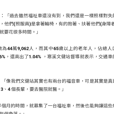
 (黃志堅)：「過去雖然福祉車還沒有到，我們還是一樣照樣對
，他們(照服員)是拿著輪椅，有的抱著、扶著他們(身障者
就要花很多時間。」
為44萬9,062人，而其中65歲以上的老年人，佔總人
.56%，還高出了1.04% ，寒溪文健站督導就表示，交通
慧珊)：「像我們文健站其實也有兩台的福音車，可是其實是
3、4 個長輩，要去醫院就醫。」
半個月的時間，就募集了一台福祉車，然後也能夠讓這些
每個角落。」