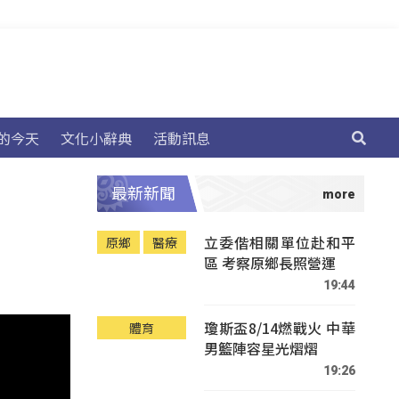
的今天
文化小辭典
活動訊息
最新新聞
立委偕相關單位赴和平
原鄉
醫療
區 考察原鄉長照營運
19:44
瓊斯盃8/14燃戰火 中華
體育
男籃陣容星光熠熠
19:26