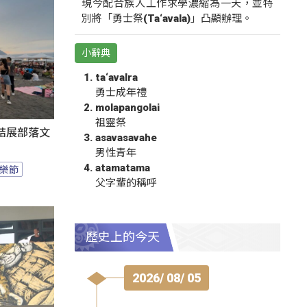
現今配合族人工作求學濃縮為一天，並特
別將「勇士祭(Ta‘avala)」凸顯辦理。
小辭典
ta‘avalra
勇士成年禮
molapangolai
祖靈祭
結展部落文
asavasavahe
男性青年
atamatama
樂節
父字輩的稱呼
歷史上的今天
2026/ 08/ 05