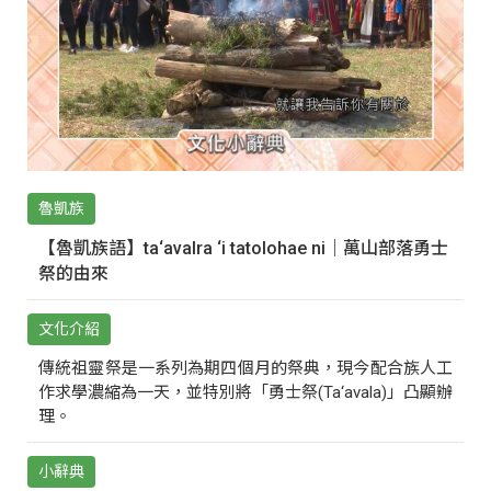
魯凱族
【魯凱族語】ta‘avalra ‘i tatolohae ni｜萬山部落勇士
祭的由來
文化介紹
傳統祖靈祭是一系列為期四個月的祭典，現今配合族人工
作求學濃縮為一天，並特別將「勇士祭(Ta‘avala)」凸顯辦
理。
小辭典