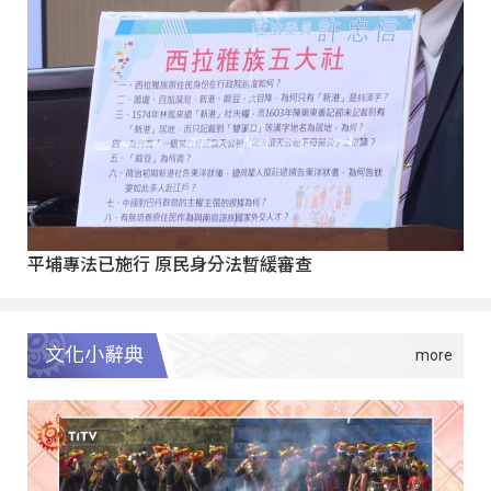
平埔專法已施行 原民身分法暫緩審查
文化小辭典