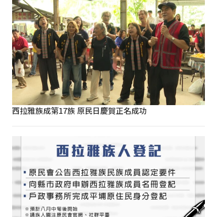
西拉雅族成第17族 原民日慶賀正名成功