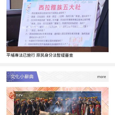
平埔專法已施行 原民身分法暫緩審查
文化小辭典