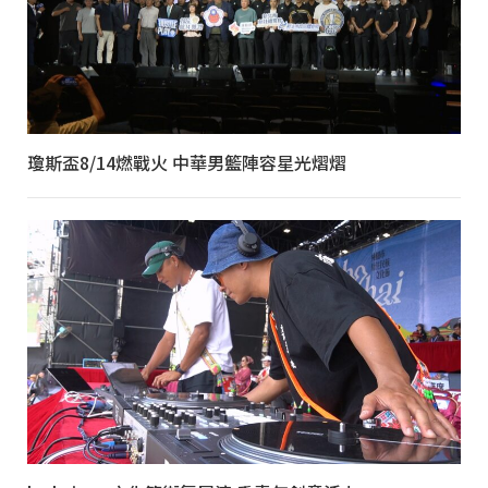
瓊斯盃8/14燃戰火 中華男籃陣容星光熠熠