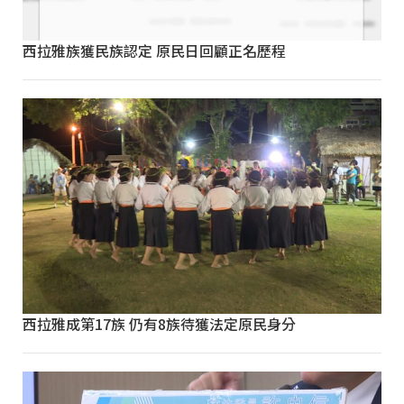
西拉雅族獲民族認定 原民日回顧正名歷程
西拉雅成第17族 仍有8族待獲法定原民身分