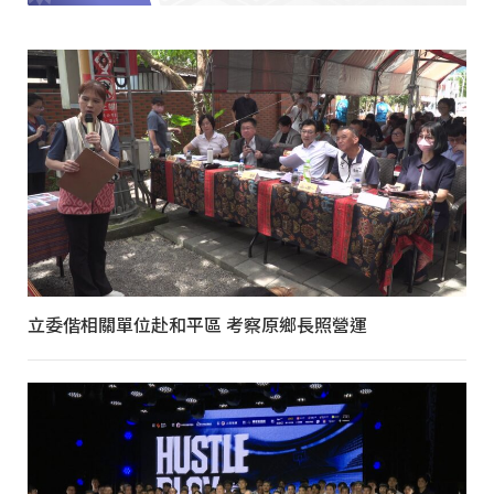
立委偕相關單位赴和平區 考察原鄉長照營運