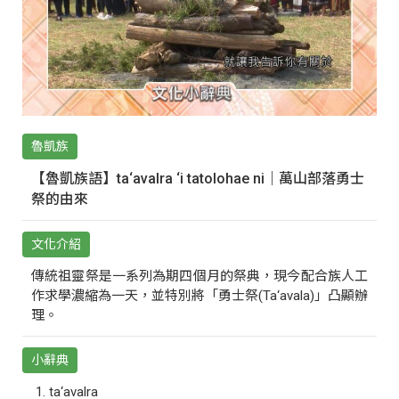
魯凱族
【魯凱族語】ta‘avalra ‘i tatolohae ni｜萬山部落勇士
祭的由來
文化介紹
傳統祖靈祭是一系列為期四個月的祭典，現今配合族人工
作求學濃縮為一天，並特別將「勇士祭(Ta‘avala)」凸顯辦
理。
小辭典
ta‘avalra