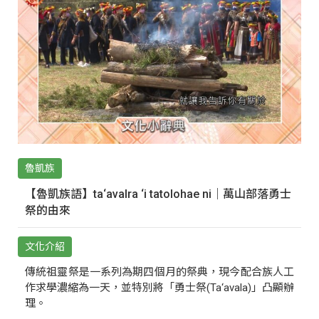
魯凱族
【魯凱族語】ta‘avalra ‘i tatolohae ni｜萬山部落勇士
祭的由來
文化介紹
傳統祖靈祭是一系列為期四個月的祭典，現今配合族人工
作求學濃縮為一天，並特別將「勇士祭(Ta‘avala)」凸顯辦
理。