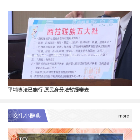
平埔專法已施行 原民身分法暫緩審查
文化小辭典