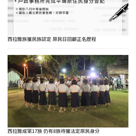
西拉雅族獲民族認定 原民日回顧正名歷程
西拉雅成第17族 仍有8族待獲法定原民身分