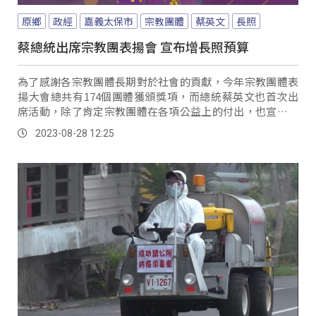
原鄉
政經
嘉義太保市
宗教團體
蔡英文
長照
蔡總統出席宗教團表揚會 宣布增長照預算
為了感謝各宗教團體長期對於社會的貢獻，今年宗教團體表
揚大會總共有174個團體獲頒獎項，而總統蔡英文也首次出
席活動，除了肯定宗教團體在各項公益上的付出，也宣布未
來在長照推動上，也會再增加預算到876億元，而內政部長
2023-08-28 12:25
也說明，今年三讀通過組織改造將成立宗教禮制司，來提升
宗教事務的處理層級。