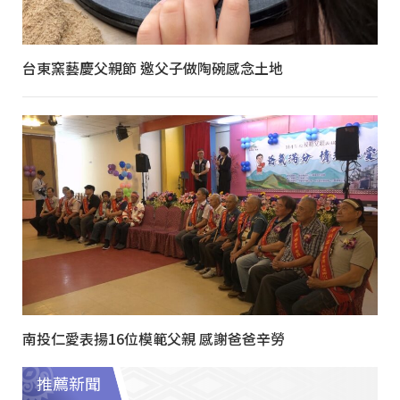
台東窯藝慶父親節 邀父子做陶碗感念土地
南投仁愛表揚16位模範父親 感謝爸爸辛勞
推薦新聞