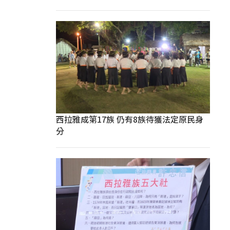
西拉雅成第17族 仍有8族待獲法定原民身
分