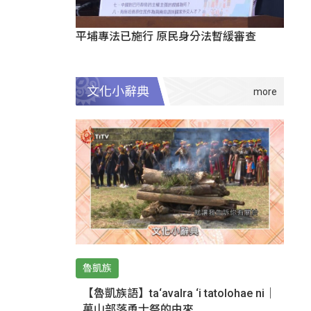
平埔專法已施行 原民身分法暫緩審查
文化小辭典
魯凱族
【魯凱族語】ta‘avalra ‘i tatolohae ni｜
萬山部落勇士祭的由來