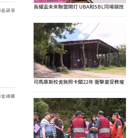
長耀盃未來聯盟開打 UBA和SBL同場競技
鄉長蔣爭
司馬庫斯校舍無照卡關22年 衝擊童受教權
訴金峰鄉