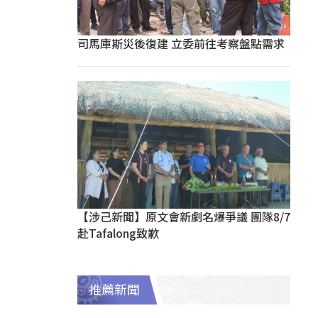
司馬庫斯災後復建 立委前往考察盤點需求
【涉己新聞】原文會新劇名爆爭議 團隊8/7
赴Tafalong致歉
推薦新聞