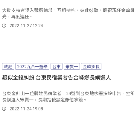
大批支持者湧入競選總部，互相擁抱、彼此鼓勵，慶祝現任金峰
光，再度連任。
2022-11-27 12:24
政經
2022九合一選舉
台東
宋賢一
金峰鄉長
疑似金錢糾紛 台東民宿業者告金峰鄉長候選人
台東金針山一位蔣姓民宿業者，24號到台東地檢署按鈴申告，控
長候選人宋賢一，長期指使黑道像他拿錢。
2022-11-24 19:08