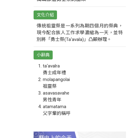
文化介紹
傳統祖靈祭是一系列為期四個月的祭典，
現今配合族人工作求學濃縮為一天，並特
別將「勇士祭(Ta‘avala)」凸顯辦理。
小辭典
ta‘avalra
勇士成年禮
molapangolai
祖靈祭
asavasavahe
男性青年
atamatama
父字輩的稱呼
歷史上的今天