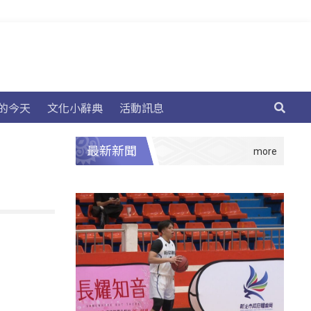
的今天
文化小辭典
活動訊息
最新新聞