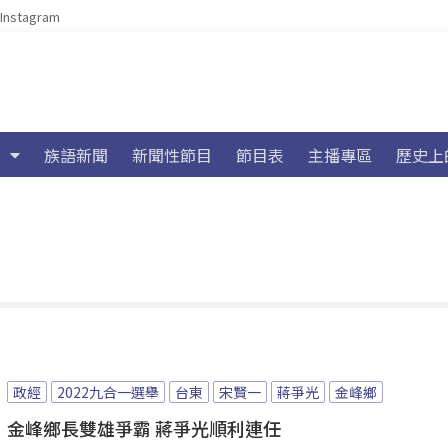
Instagram
族語新聞
新聞性節目
節目表
主播專區
歷史上
政經
2022九合一選舉
台東
宋賢一
蔣爭光
金峰鄉
金峰鄉長雙雄爭霸 蔣爭光順利連任