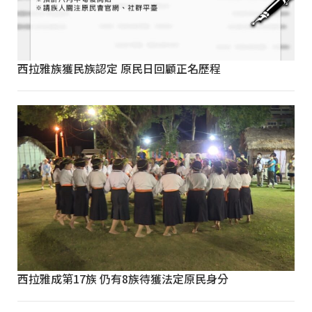
西拉雅族獲民族認定 原民日回顧正名歷程
西拉雅成第17族 仍有8族待獲法定原民身分