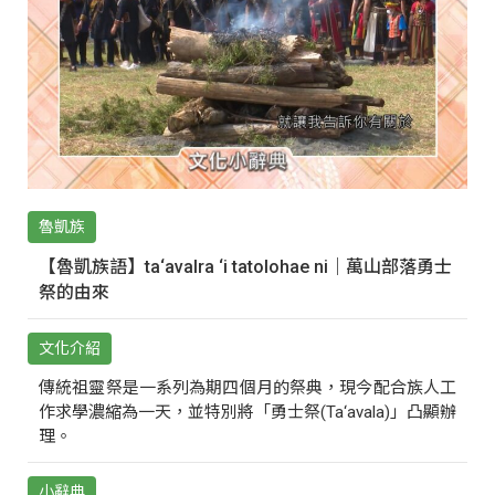
魯凱族
【魯凱族語】ta‘avalra ‘i tatolohae ni｜萬山部落勇士
祭的由來
文化介紹
傳統祖靈祭是一系列為期四個月的祭典，現今配合族人工
作求學濃縮為一天，並特別將「勇士祭(Ta‘avala)」凸顯辦
理。
小辭典