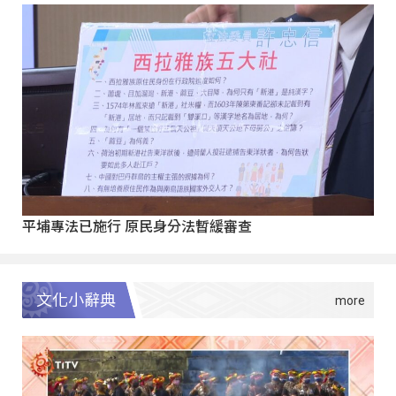
平埔專法已施行 原民身分法暫緩審查
文化小辭典