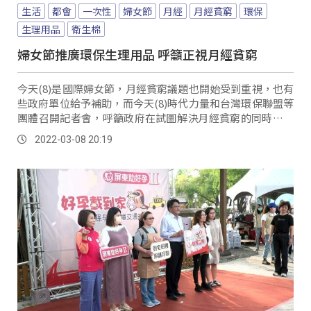
生活
都會
一次性
婦女節
月經
月經貧窮
環保
生理用品
衛生棉
婦女節推廣環保生理用品 呼籲正視月經貧窮
今天(8)是國際婦女節，月經貧窮議題也開始受到重視，也有
些政府單位給予補助，而今天(8)時代力量和台灣環保聯盟等
團體召開記者會，呼籲政府在試圖解決月經貧窮的同時，更
要有足夠的獎勵和配套措施，推廣可重複...。
2022-03-08 20:19