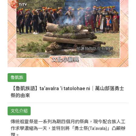
魯凱族
【魯凱族語】ta‘avalra ‘i tatolohae ni｜萬山部落勇士
祭的由來
文化介紹
傳統祖靈祭是一系列為期四個月的祭典，現今配合族人工
作求學濃縮為一天，並特別將「勇士祭(Ta‘avala)」凸顯辦
理。