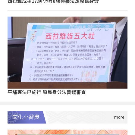
西拉雅成第17族 仍有8族待獲法定原民身分
平埔專法已施行 原民身分法暫緩審查
文化小辭典