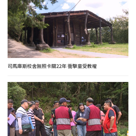
司馬庫斯校舍無照卡關22年 衝擊童受教權