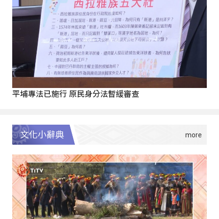
平埔專法已施行 原民身分法暫緩審查
文化小辭典