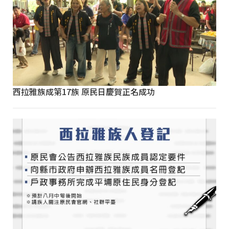
西拉雅族成第17族 原民日慶賀正名成功