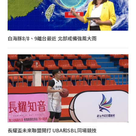
白海豚8/8、9離台最近 北部戒備強風大雨
長耀盃未來聯盟開打 UBA和SBL同場競技