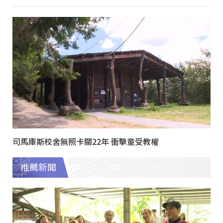
司馬庫斯校舍無照卡關22年 衝擊童受教權
推薦新聞