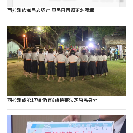
西拉雅族獲民族認定 原民日回顧正名歷程
西拉雅成第17族 仍有8族待獲法定原民身分