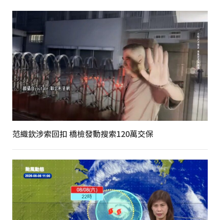
范織欽涉索回扣 橋檢發動搜索120萬交保