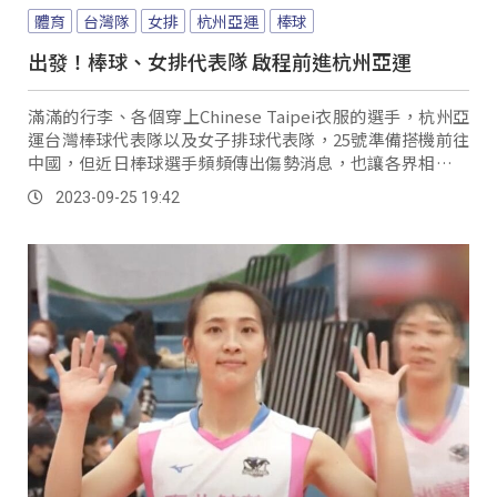
體育
台灣隊
女排
杭州亞運
棒球
出發！棒球、女排代表隊 啟程前進杭州亞運
滿滿的行李、各個穿上Chinese Taipei衣服的選手，杭州亞
運台灣棒球代表隊以及女子排球代表隊，25號準備搭機前往
中國，但近日棒球選手頻頻傳出傷勢消息，也讓各界相當關
心球員狀況。
2023-09-25 19:42