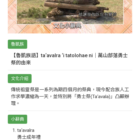
魯凱族
【魯凱族語】ta‘avalra ‘i tatolohae ni｜萬山部落勇士
祭的由來
文化介紹
傳統祖靈祭是一系列為期四個月的祭典，現今配合族人工
作求學濃縮為一天，並特別將「勇士祭(Ta‘avala)」凸顯辦
理。
小辭典
ta‘avalra
勇士成年禮