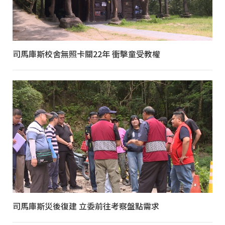
司馬庫斯校舍無照卡關22年 衝擊童受教權
司馬庫斯災後復建 立委前往考察盤點需求