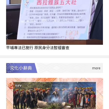
平埔專法已施行 原民身分法暫緩審查
文化小辭典