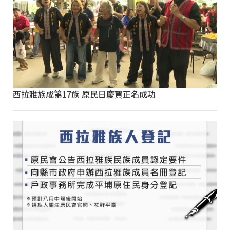
西拉雅族成第17族 原民日慶賀正名成功