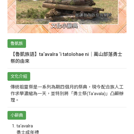
魯凱族
【魯凱族語】ta‘avalra ‘i tatolohae ni｜萬山部落勇士
祭的由來
文化介紹
傳統祖靈祭是一系列為期四個月的祭典，現今配合族人工
作求學濃縮為一天，並特別將「勇士祭(Ta‘avala)」凸顯辦
理。
小辭典
ta‘avalra
勇士成年禮