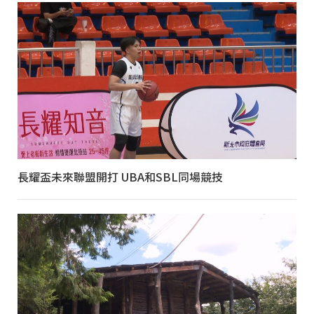
長耀盃未來聯盟開打 UBA和SBL同場競技