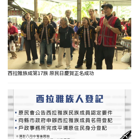
西拉雅族成第17族 原民日慶賀正名成功