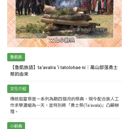
魯凱族
【魯凱族語】ta‘avalra ‘i tatolohae ni｜萬山部落勇士
祭的由來
文化介紹
傳統祖靈祭是一系列為期四個月的祭典，現今配合族人工
作求學濃縮為一天，並特別將「勇士祭(Ta‘avala)」凸顯辦
理。
小辭典