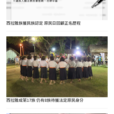
西拉雅族獲民族認定 原民日回顧正名歷程
西拉雅成第17族 仍有8族待獲法定原民身分