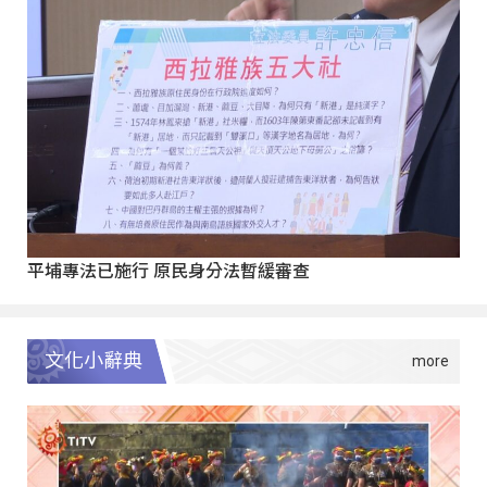
平埔專法已施行 原民身分法暫緩審查
文化小辭典