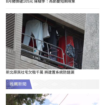
8月豬價破105元 陳駿季：為節慶短期現象
新北原民社宅欠租千萬 將建置系統防錯漏
推薦新聞