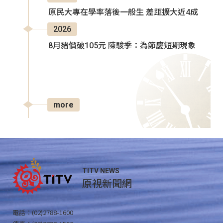
原民大專在學率落後一般生 差距擴大近4成
2026
8月豬價破105元 陳駿季：為節慶短期現象
more
TITV NEWS
原視新聞網
電話：(02)2788-1600