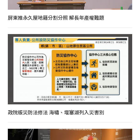
屏東推永久屋地籍分割分照 解長年產權難題
政院版災防法修法 海嘯、堰塞湖列入災害別