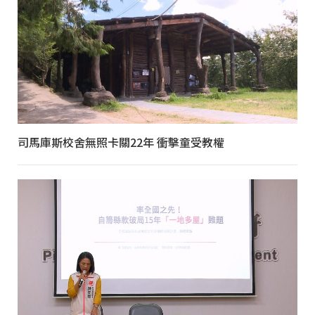
司馬庫斯校舍無照卡關22年 衝擊童受教權