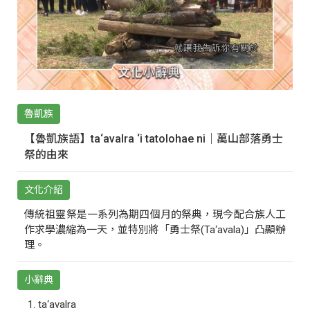
魯凱族
【魯凱族語】ta‘avalra ‘i tatolohae ni｜萬山部落勇士
祭的由來
文化介紹
傳統祖靈祭是一系列為期四個月的祭典，現今配合族人工
作求學濃縮為一天，並特別將「勇士祭(Ta‘avala)」凸顯辦
理。
小辭典
ta‘avalra