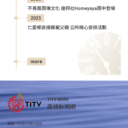
不畏風雨傳文化 達邦社Homeyaya雨中登場
2025
仁愛鄉表揚模範父親 公所精心安排活動
more
TITV NEWS
原視新聞網
電話：(02)2788-1600