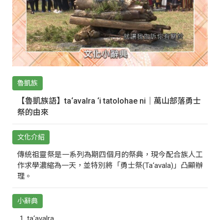
魯凱族
【魯凱族語】ta‘avalra ‘i tatolohae ni｜萬山部落勇士
祭的由來
文化介紹
傳統祖靈祭是一系列為期四個月的祭典，現今配合族人工
作求學濃縮為一天，並特別將「勇士祭(Ta‘avala)」凸顯辦
理。
小辭典
ta‘avalra