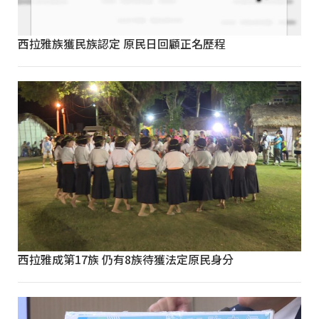
西拉雅族獲民族認定 原民日回顧正名歷程
西拉雅成第17族 仍有8族待獲法定原民身分