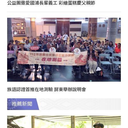
公益團邀愛國浦長輩義工 彩繪蛋糕慶父親節
族語認證首推在地測驗 屏東舉辦說明會
推薦新聞