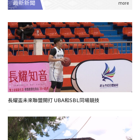
最新新聞
長耀盃未來聯盟開打 UBA和SBL同場競技