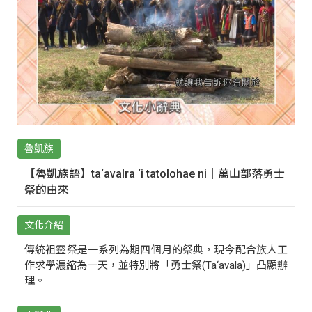
魯凱族
【魯凱族語】ta‘avalra ‘i tatolohae ni｜萬山部落勇士
祭的由來
文化介紹
傳統祖靈祭是一系列為期四個月的祭典，現今配合族人工
作求學濃縮為一天，並特別將「勇士祭(Ta‘avala)」凸顯辦
理。