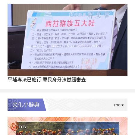
平埔專法已施行 原民身分法暫緩審查
文化小辭典