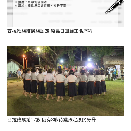
西拉雅族獲民族認定 原民日回顧正名歷程
西拉雅成第17族 仍有8族待獲法定原民身分