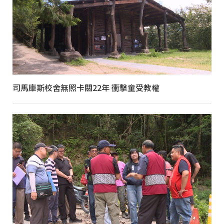
司馬庫斯校舍無照卡關22年 衝擊童受教權