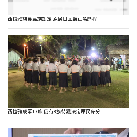
西拉雅族獲民族認定 原民日回顧正名歷程
西拉雅成第17族 仍有8族待獲法定原民身分