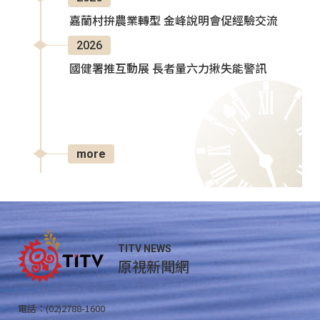
嘉蘭村拚農業轉型 金峰說明會促經驗交流
2026
國健署推互動展 長者量六力揪失能警訊
more
TITV NEWS
原視新聞網
電話：(02)2788-1600