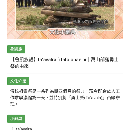
魯凱族
【魯凱族語】ta‘avalra ‘i tatolohae ni｜萬山部落勇士
祭的由來
文化介紹
傳統祖靈祭是一系列為期四個月的祭典，現今配合族人工
作求學濃縮為一天，並特別將「勇士祭(Ta‘avala)」凸顯辦
理。
小辭典
ta‘avalra