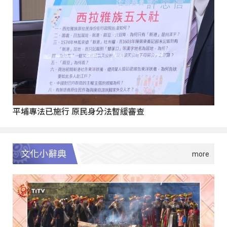
平埔專法已施行 原民身分法暫緩審查
文化小辭典