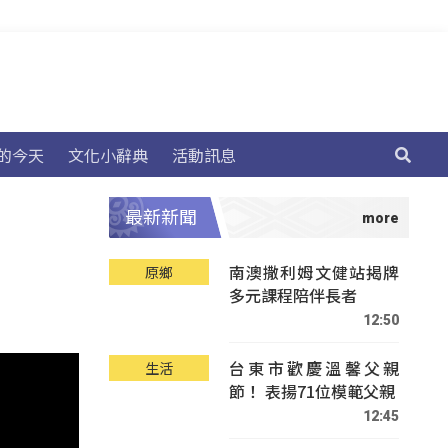
的今天
文化小辭典
活動訊息
最新新聞
南澳撒利姆文健站揭牌
原鄉
多元課程陪伴長者
12:50
台東市歡慶溫馨父親
生活
節！ 表揚71位模範父親
12:45