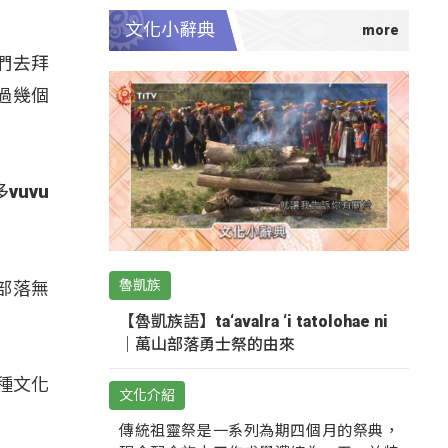
文化小辭典
們去拜
過幾個
vuvu
魯凱族
部落無
【魯凱族語】ta‘avalra ‘i tatolohae ni
｜萬山部落勇士祭的由來
種文化
文化介紹
」
傳統祖靈祭是一系列為期四個月的祭典，