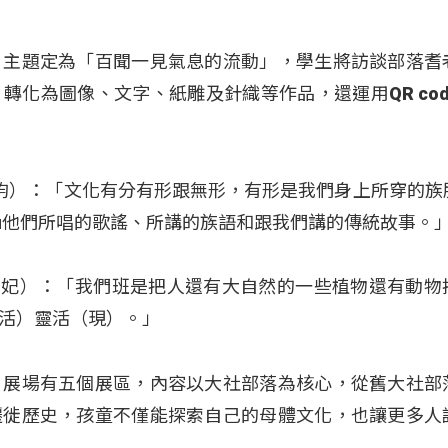
，主題定為「百聞一見氣息的流動」，學生將訪談部落耆
轉化為圖像、文字、紙雕及針織等作品，還運用QR cod
（董可畇）：「文化有分有形跟無形，有形是我們身上所穿的族
vu他們所唱的歌謠、所講的族語和跟我們講的傳統故事。
w（孫妃）：「我們班是把人還有大自然的一些植物還有動物
活）靈活（現）。」
，展場有五個展區，內容以大社部落為核心，從舊大社部
遷徙歷史，孩童不僅能探索自己的母體文化，也讓更多人