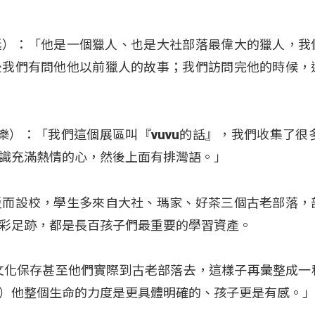
謝昊廷）：「他是一個獵人、也是大社部落最偉大的獵人，我
後我們有問他他以前獵人的故事；我們訪問完他的時候，
鄭沛樂）：「我們這個展區叫『vuvu的話』，我們收集了很多
識充滿熱情的心，然後上面有排灣語。」
災而設校，學生多來自大社、瑪家、好茶三個古老部落，
彩足跡，都是長百孩子們最重要的學習資產。
文化保存甚至他們實際到古老部落去，這樣子再彙整成一
）他整個生命的力度是更具體明確的、孩子更是有感。