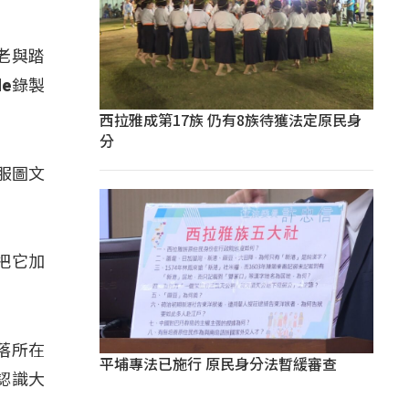
老與踏
e錄製
西拉雅成第17族 仍有8族待獲法定原民身
分
服圖文
」
把它加
落所在
平埔專法已施行 原民身分法暫緩審查
認識大