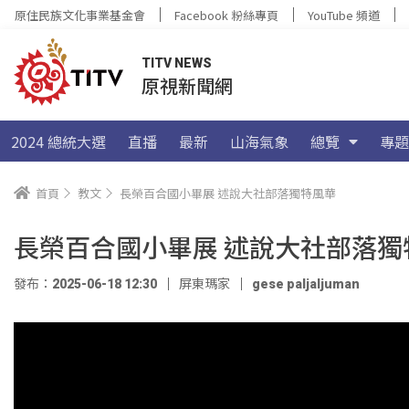
原住民族文化事業基金會
Facebook 粉絲專頁
YouTube 頻道
TITV NEWS
原視新聞網
2024 總統大選
直播
最新
山海氣象
總覽
專題
首頁
教文
長榮百合國小畢展 述說大社部落獨特風華
長榮百合國小畢展 述說大社部落獨
發布：2025-06-18 12:30
屏東瑪家
gese paljaljuman