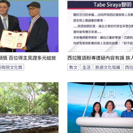
頒獎 百位得主見證多元綻放
西拉雅語粉專遭疑內容有誤 族
行政院文化獎
教文
生活
族語文化知識
西