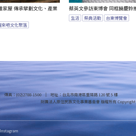
雅家屋 傳承擘劃文化、產業
蔡英文參訪東博會 同框饒慶鈴
生活
祭典活動
台東博覽會
醒來吧文化聚落
傳真：(02)2788-1500
地址：台北市南港區重陽路 120 號 5 樓
財團法人原住民族文化事業基金會 版權所有
Copyright
Instagram