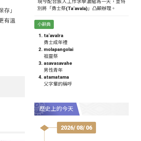
現今配合族人工作求學濃縮為一天，並特
別將「勇士祭(Ta‘avala)」凸顯辦理。
保存」
更有溫
小辭典
ta‘avalra
勇士成年禮
molapangolai
祖靈祭
asavasavahe
男性青年
atamatama
父字輩的稱呼
歷史上的今天
2026/ 08/ 06