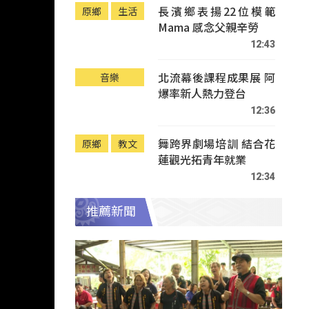
長濱鄉表揚22位模範
原鄉
生活
Mama 感念父親辛勞
12:43
北流幕後課程成果展 阿
音樂
爆率新人熱力登台
12:36
舞跨界劇場培訓 結合花
原鄉
教文
蓮觀光拓青年就業
12:34
推薦新聞