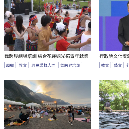
舞跨界劇場培訓 結合花蓮觀光拓青年就業
行政院文化獎
原鄉
教文
原民樂舞人才
舞跨界培訓
教文
藝文