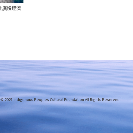
推廣慢經濟
 © 2021 Indigenous Peoples Cultural Foundation
All Rights Reserved .