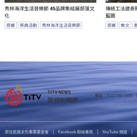
秀林海洋生活音樂節 45品牌集結展部落文
傳統工法建泰
化
藍圖
原鄉
祭典活動
秀林海洋生活音樂節
原鄉
教文
TITV NEWS
電話：(02)2788-1600
原視新聞網
原住民族文化事業基金會
Facebook 粉絲專頁
YouTube 頻道