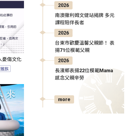
2026
南澳撒利姆文健站揭牌 多元
課程陪伴長者
2026
台東市歡慶溫馨父親節！ 表
揚71位模範父親
人憂傷文化
2026
拉雅族
長濱鄉表揚22位模範Mama
感念父親辛勞
more