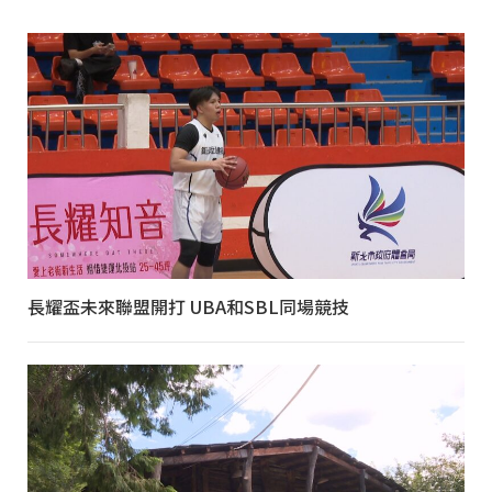
長耀盃未來聯盟開打 UBA和SBL同場競技