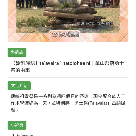
魯凱族
【魯凱族語】ta‘avalra ‘i tatolohae ni｜萬山部落勇士
祭的由來
文化介紹
傳統祖靈祭是一系列為期四個月的祭典，現今配合族人工
作求學濃縮為一天，並特別將「勇士祭(Ta‘avala)」凸顯辦
理。
小辭典
ta‘avalra