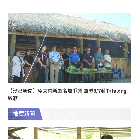
【涉己新聞】原文會新劇名爆爭議 團隊8/7赴Tafalong
致歉
推薦新聞