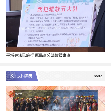
平埔專法已施行 原民身分法暫緩審查
文化小辭典