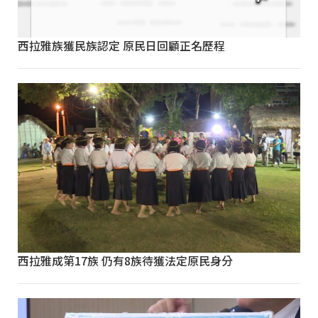
西拉雅族獲民族認定 原民日回顧正名歷程
西拉雅成第17族 仍有8族待獲法定原民身分