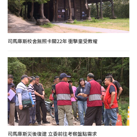
司馬庫斯校舍無照卡關22年 衝擊童受教權
司馬庫斯災後復建 立委前往考察盤點需求