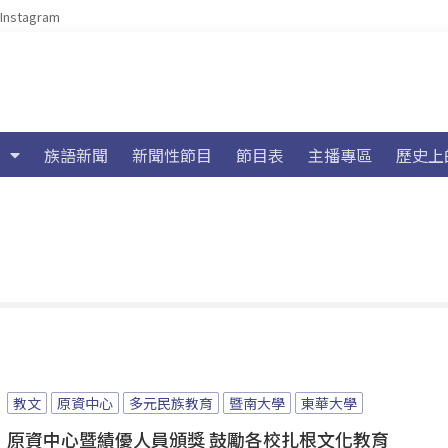
Instagram
族語新聞
新聞性節目
節目表
主播專區
歷史上
教文
原資中心
多元民族教育
暨南大學
東華大學
原資中心暨績優人員頒獎 鼓勵各校扎根文化教育