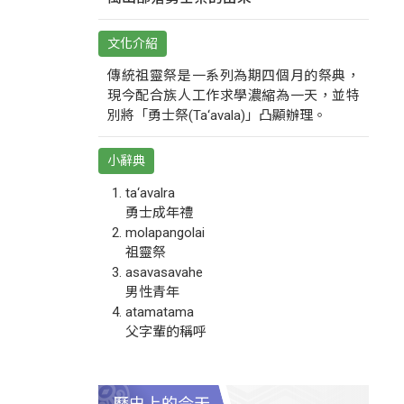
文化介紹
傳統祖靈祭是一系列為期四個月的祭典，
現今配合族人工作求學濃縮為一天，並特
別將「勇士祭(Ta‘avala)」凸顯辦理。
小辭典
ta‘avalra
勇士成年禮
molapangolai
祖靈祭
asavasavahe
男性青年
atamatama
父字輩的稱呼
歷史上的今天