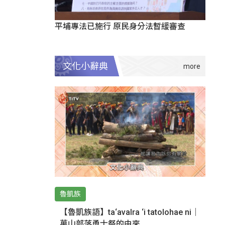
平埔專法已施行 原民身分法暫緩審查
文化小辭典
魯凱族
【魯凱族語】ta‘avalra ‘i tatolohae ni｜
萬山部落勇士祭的由來