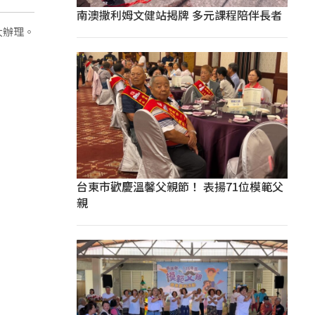
南澳撒利姆文健站揭牌 多元課程陪伴長者
大辦理。
台東市歡慶溫馨父親節！ 表揚71位模範父
親