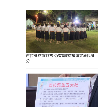
西拉雅成第17族 仍有8族待獲法定原民身
分