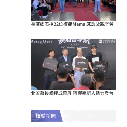
長濱鄉表揚22位模範Mama 感念父親辛勞
北流幕後課程成果展 阿爆率新人熱力登台
推薦新聞