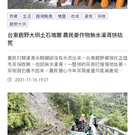
原鄉
生活
圓規颱風
堵塞
收成
灌溉
茶樹
鹿野大圳
台東鹿野大圳土石堵塞 農民憂作物無水灌溉快枯
死
農民打開灌溉水開關卻沒有水流出來，台東鹿野鄉現在正值
冬茶採收期，但因無水灌溉，一整排的茶樹已慢慢地枯萎，
茶樹苗也種不起來，農民擔心今年茶葉產量可能減產或是停
產。
2021-11-16 19:21