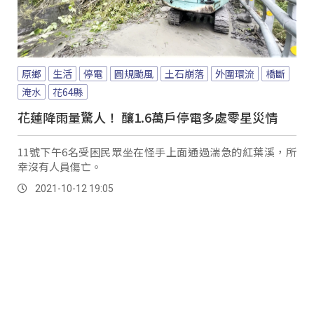
原鄉
生活
停電
圓規颱風
土石崩落
外圍環流
橋斷
淹水
花64縣
花蓮降雨量驚人！ 釀1.6萬戶停電多處零星災情
11號下午6名受困民眾坐在怪手上面通過湍急的紅葉溪，所
幸沒有人員傷亡。
2021-10-12 19:05