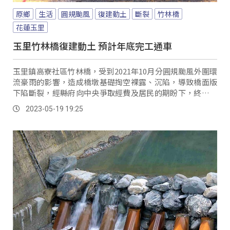
原鄉
生活
圓規颱風
復建動土
斷裂
竹林橋
花蓮玉里
玉里竹林橋復建動土 預計年底完工通車
玉里鎮高寮社區竹林橋，受到2021年10月分圓規颱風外圍環
流豪雨的影響，造成橋墩基礎掏空裸露、沉陷，導致橋面版
下陷斷裂，經縣府向中央爭取經費及居民的期盼下，終於舉
行災害復建工程動土典禮。
2023-05-19 19:25