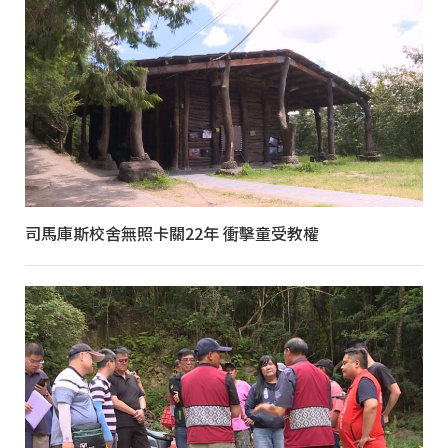
司馬庫斯校舍無照卡關22年 衝擊童受教權