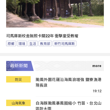
司馬庫斯校舍無照卡關22年 衝擊童受教權
原鄉
環境
生活
教育部
新竹司馬庫斯
最新新聞
颱風外圍花蓮沿海風浪增強 鹽寮漁港
防災
現長浪
19:12
白海豚颱風暴風圈縮小 竹苗、台北山
山海氣象
區防大雨