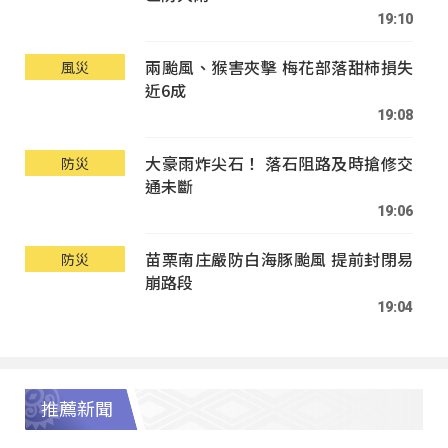
19:10
兩颱風、猴害夾擊 梅花部落甜柿損失
風災
近6成
19:08
大豪雨炸尖石！ 落石阻路及時搶修交
防災
通未斷
19:06
苗栗南庄嚴防白海豚颱風 提前封閉易
防災
崩路段
19:04
推薦新聞