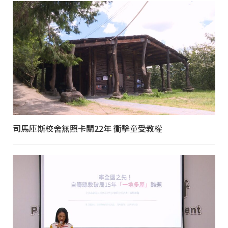
司馬庫斯校舍無照卡關22年 衝擊童受教權