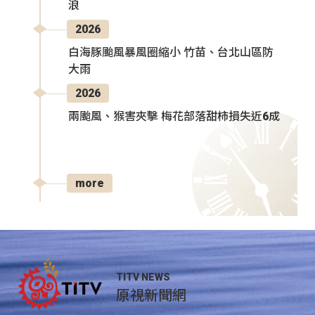
浪
2026
白海豚颱風暴風圈縮小 竹苗、台北山區防
大雨
2026
兩颱風、猴害夾擊 梅花部落甜柿損失近6成
more
TITV NEWS
原視新聞網