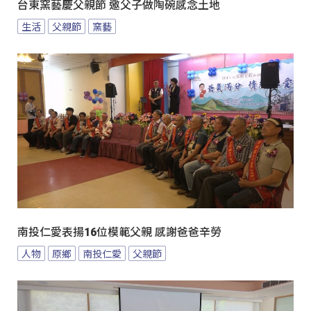
台東窯藝慶父親節 邀父子做陶碗感念土地
生活
父親節
窯藝
南投仁愛表揚16位模範父親 感謝爸爸辛勞
人物
原鄉
南投仁愛
父親節