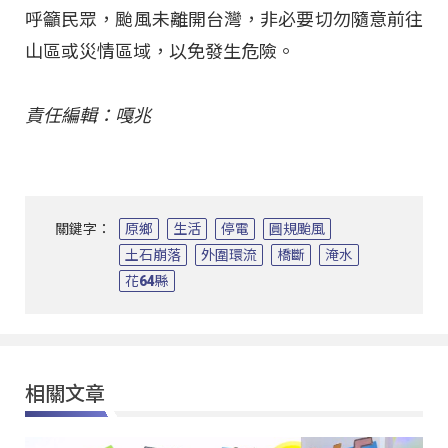
呼籲民眾，颱風未離開台灣，非必要切勿隨意前往
山區或災情區域，以免發生危險。
責任編輯：嘎兆
關鍵字：
原鄉
生活
停電
圓規颱風
土石崩落
外圍環流
橋斷
淹水
花64縣
相關文章