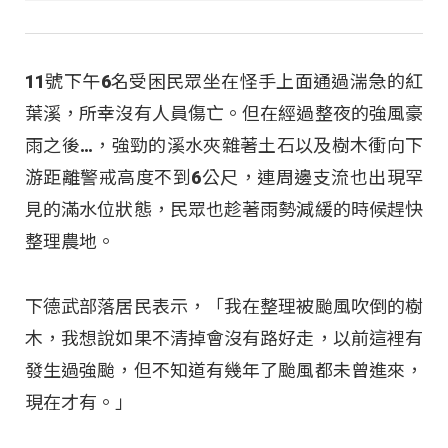
11號下午6名受困民眾坐在怪手上面通過湍急的紅
葉溪，所幸沒有人員傷亡。但在經過整夜的強風豪
雨之後…，強勁的溪水夾雜著土石以及樹木衝向下
游距離警戒高度不到6公尺，連周邊支流也出現罕
見的滿水位狀態，民眾也趁著雨勢減緩的時候趕快
整理農地。
下德武部落居民表示，「我在整理被颱風吹倒的樹
木，我想說如果不清掉會沒有路好走，以前這裡有
發生過強颱，但不知道有幾年了颱風都未曾進來，
現在才有。」