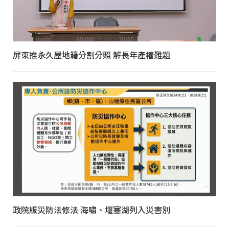
屏東推永久屋地籍分割分照 解長年產權難題
政院版災防法修法 海嘯、堰塞湖列入災害別