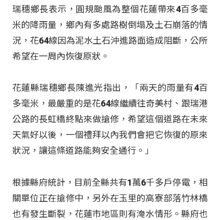
瑞穗鄉長表示，圓規颱風為整個花蓮帶來4百多毫
米的降雨量，鄉內有多處路樹倒塌及土石崩落的情
況，花64線因為泥水土石沖進路面造成阻斷，公所
希望在一周內恢復原狀。
花蓮縣瑞穗鄉長陳進光指出，「兩天的雨量有4百
多毫米，最嚴重的是花64線繼續往奇美村、跟瑞港
公路的長虹橋終點來做搶修，希望這個道路在未來
天氣好以後，一個禮拜以內我們會把它恢復的原來
狀況，讓這條道路能夠安全通行。」
根據縣府統計，目前全縣共有1萬6千多戶停電，相
關單位正在搶修中，另外在玉里的高寮部落竹林橋
也有發生斷裂，花蓮市地區則有淹水情形。縣府也