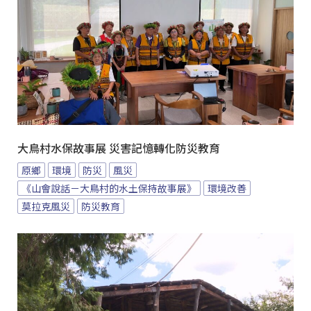
大鳥村水保故事展 災害記憶轉化防災教育
原鄉
環境
防災
風災
《山會說話－大鳥村的水土保持故事展》
環境改善
莫拉克風災
防災教育