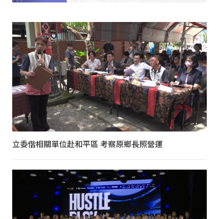
立委偕相關單位赴和平區 考察原鄉長照營運