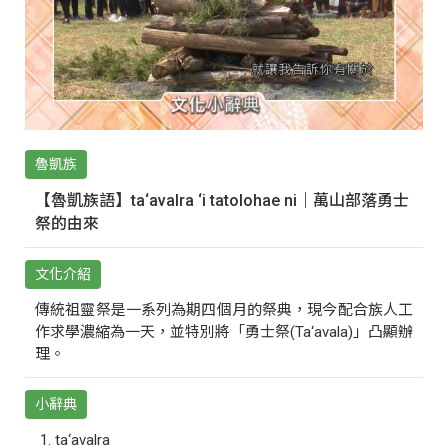
魯凱族
【魯凱族語】ta‘avalra ‘i tatolohae ni｜萬山部落勇士
祭的由來
文化介紹
傳統祖靈祭是一系列為期四個月的祭典，現今配合族人工
作求學濃縮為一天，並特別將「勇士祭(Ta‘avala)」凸顯辦
理。
小辭典
ta‘avalra