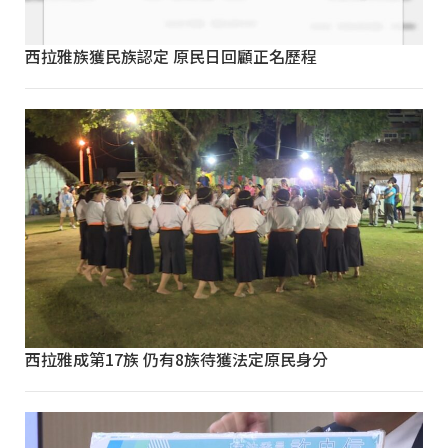
西拉雅族獲民族認定 原民日回顧正名歷程
西拉雅成第17族 仍有8族待獲法定原民身分