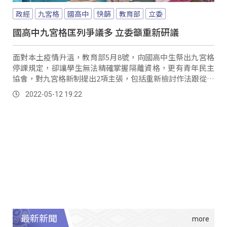
政經
九宮格
國高中
快篩
教育部
立委
國高中九宮格匡列爭議多 立委籲重新研議
面對本土疫情升溫，教育部5月8號，向國高中生祭出九宮格
停課規定，卻讓學生無法精確掌握隔離資格，更有青年民主
協會，對九宮格新制提出2項主張，包括重新檢討作法跟從寬
認定防疫假，而在12號立法院教文委員會，多位立委也針對
2022-05-12 19:22
九宮格爭議，希望教育部能和指揮中心，再三研議停課指
引。
最新新聞