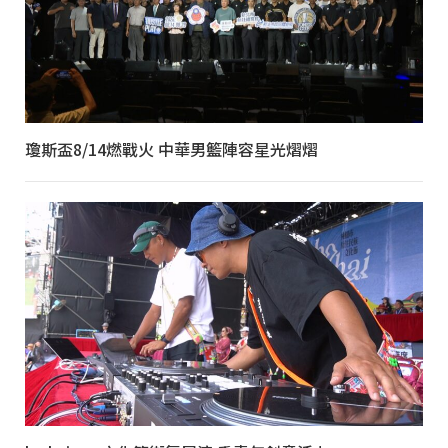
瓊斯盃8/14燃戰火 中華男籃陣容星光熠熠