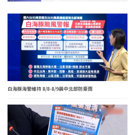
白海豚海警維持 8/8-8/9晨中北部防豪雨