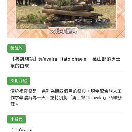
魯凱族
【魯凱族語】ta‘avalra ‘i tatolohae ni｜萬山部落勇士
祭的由來
文化介紹
傳統祖靈祭是一系列為期四個月的祭典，現今配合族人工
作求學濃縮為一天，並特別將「勇士祭(Ta‘avala)」凸顯辦
理。
小辭典
ta‘avalra