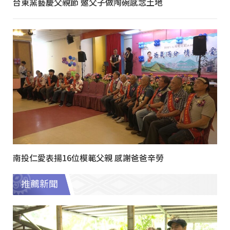
台東窯藝慶父親節 邀父子做陶碗感念土地
南投仁愛表揚16位模範父親 感謝爸爸辛勞
推薦新聞