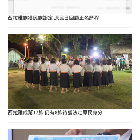
西拉雅族獲民族認定 原民日回顧正名歷程
西拉雅成第17族 仍有8族待獲法定原民身分