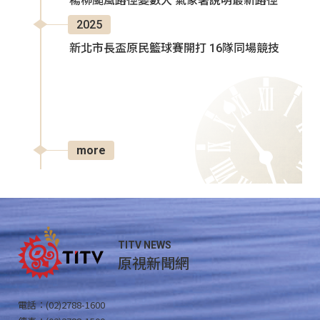
楊柳颱風路徑變數大 氣象署說明最新路徑
2025
新北市長盃原民籃球賽開打 16隊同場競技
more
TITV NEWS
原視新聞網
電話：(02)2788-1600