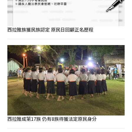
西拉雅族獲民族認定 原民日回顧正名歷程
西拉雅成第17族 仍有8族待獲法定原民身分