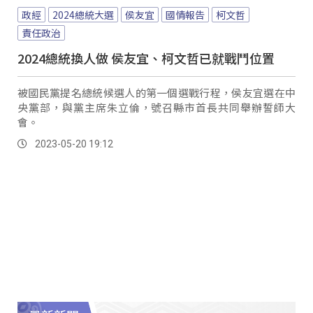
政經
2024總統大選
侯友宜
國情報告
柯文哲
責任政治
2024總統換人做 侯友宜、柯文哲已就戰鬥位置
被國民黨提名總統候選人的第一個選戰行程，侯友宜選在中
央黨部，與黨主席朱立倫，號召縣市首長共同舉辦誓師大
會。
2023-05-20 19:12