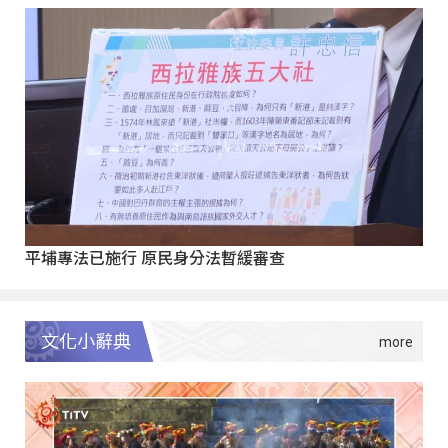
平埔專法已施行 原民身分法暫緩審查
文化小辭典