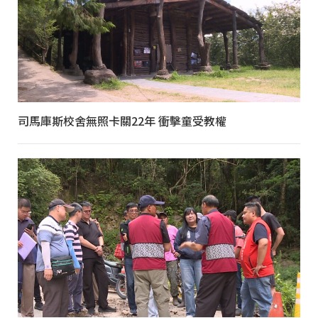
司馬庫斯校舍無照卡關22年 衝擊童受教權