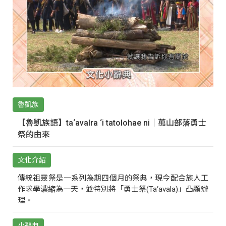
魯凱族
【魯凱族語】ta‘avalra ‘i tatolohae ni｜萬山部落勇士
祭的由來
文化介紹
傳統祖靈祭是一系列為期四個月的祭典，現今配合族人工
作求學濃縮為一天，並特別將「勇士祭(Ta‘avala)」凸顯辦
理。
小辭典