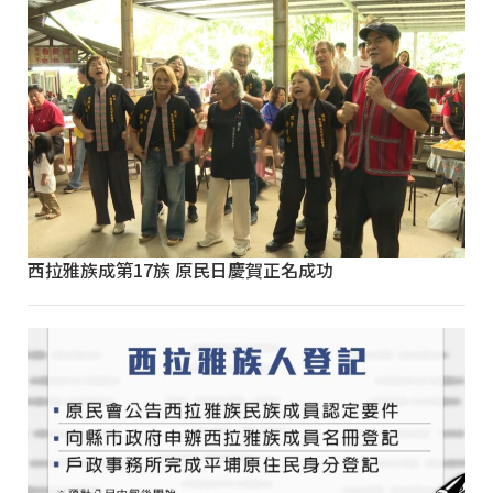
西拉雅族成第17族 原民日慶賀正名成功