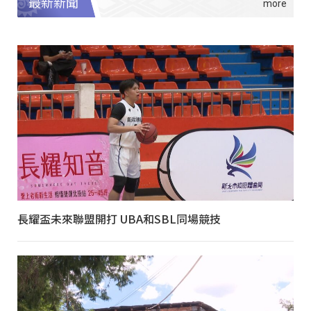
最新新聞
長耀盃未來聯盟開打 UBA和SBL同場競技