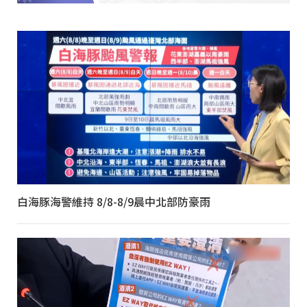
白海豚海警維持 8/8-8/9晨中北部防豪雨