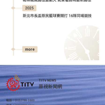
楊柳颱風路徑變數大 氣象署說明最新路徑
2025
新北市長盃原民籃球賽開打 16隊同場競技
more
TITV NEWS
原視新聞網
電話：(02)2788-1600