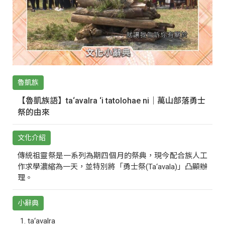
魯凱族
【魯凱族語】ta‘avalra ‘i tatolohae ni｜萬山部落勇士
祭的由來
文化介紹
傳統祖靈祭是一系列為期四個月的祭典，現今配合族人工
作求學濃縮為一天，並特別將「勇士祭(Ta‘avala)」凸顯辦
理。
小辭典
ta‘avalra