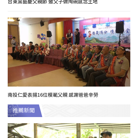
台東窯藝慶父親節 邀父子做陶碗感念土地
南投仁愛表揚16位模範父親 感謝爸爸辛勞
推薦新聞