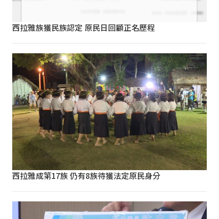
西拉雅族獲民族認定 原民日回顧正名歷程
西拉雅成第17族 仍有8族待獲法定原民身分