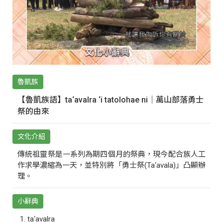
魯凱族
【魯凱族語】ta‘avalra ‘i tatolohae ni｜萬山部落勇士
祭的由來
文化介紹
傳統祖靈祭是一系列為期四個月的祭典，現今配合族人工
作求學濃縮為一天，並特別將「勇士祭(Ta‘avala)」凸顯辦
理。
小辭典
ta‘avalra