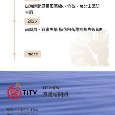
白海豚颱風暴風圈縮小 竹苗、台北山區防
大雨
2026
兩颱風、猴害夾擊 梅花部落甜柿損失近6成
more
TITV NEWS
原視新聞網
電話：(02)2788-1600