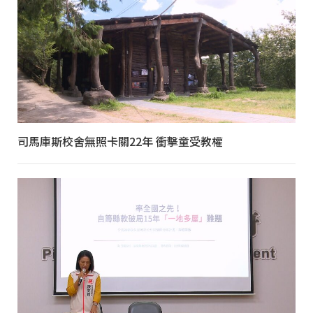
司馬庫斯校舍無照卡關22年 衝擊童受教權