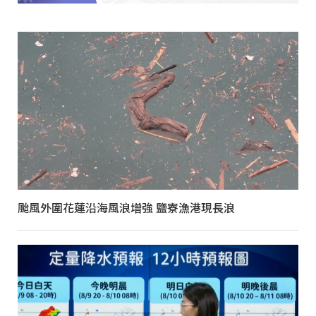
颱風外圍花蓮沿海風浪增強 鹽寮漁港現長浪