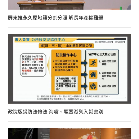
屏東推永久屋地籍分割分照 解長年產權難題
政院版災防法修法 海嘯、堰塞湖列入災害別