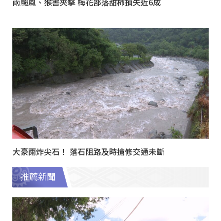
兩颱風、猴害夾擊 梅花部落甜柿損失近6成
大豪雨炸尖石！ 落石阻路及時搶修交通未斷
推薦新聞